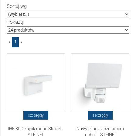
Producent
Sortuj wg
Wybierz producenta
Pokazuj
Cena
‹
1
›
do
szczegóły
szczegóły
IHF 3D Czujnik ruchu Steinel...
Naświetlacz z czujnikiem
STEINEL
ruchu i... STEINEL