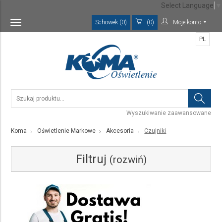
Select Language
▼
Schowek (0)
(0)
Moje konto
Toggle
navigation
PL
Wyszukiwanie zaawansowane
Koma
Oświetlenie Markowe
Akcesoria
Czujniki
Filtruj
(rozwiń)
Kategoria
Czujniki