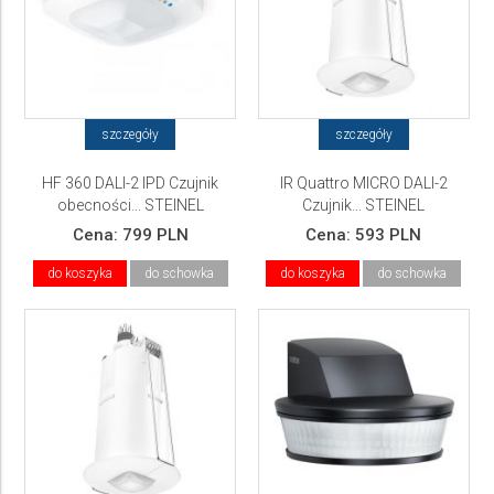
szczegóły
szczegóły
HF 360 DALI-2 IPD Czujnik
IR Quattro MICRO DALI-2
obecności... STEINEL
Czujnik... STEINEL
Cena:
799 PLN
Cena:
593 PLN
do koszyka
do schowka
do koszyka
do schowka