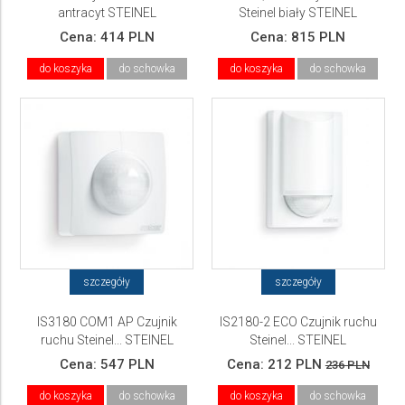
antracyt STEINEL
Steinel biały STEINEL
Cena:
414 PLN
Cena:
815 PLN
do koszyka
do schowka
do koszyka
do schowka
szczegóły
szczegóły
IS3180 COM1 AP Czujnik
IS2180-2 ECO Czujnik ruchu
ruchu Steinel... STEINEL
Steinel... STEINEL
Cena:
547 PLN
Cena:
212 PLN
236 PLN
do koszyka
do schowka
do koszyka
do schowka