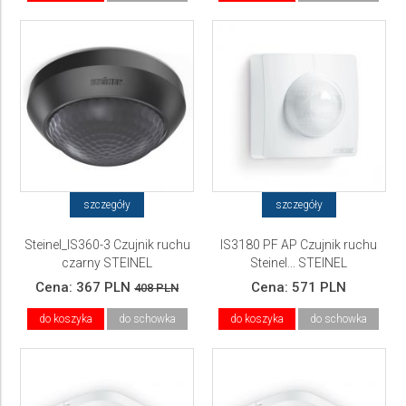
szczegóły
szczegóły
Steinel_IS360-3 Czujnik ruchu
IS3180 PF AP Czujnik ruchu
czarny STEINEL
Steinel... STEINEL
Cena:
367 PLN
Cena:
571 PLN
408 PLN
do koszyka
do schowka
do koszyka
do schowka