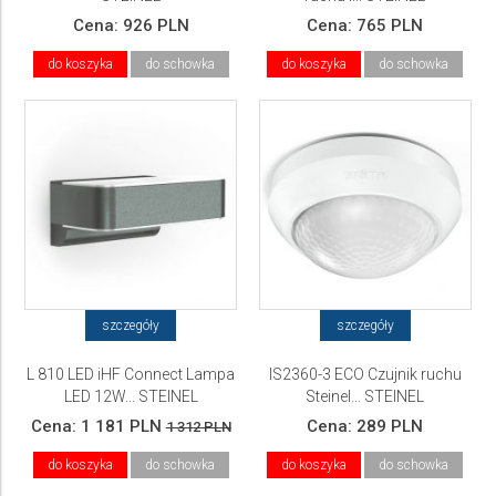
Cena:
926 PLN
Cena:
765 PLN
do koszyka
do schowka
do koszyka
do schowka
szczegóły
szczegóły
L 810 LED iHF Connect Lampa
IS2360-3 ECO Czujnik ruchu
LED 12W... STEINEL
Steinel... STEINEL
Cena:
1 181 PLN
Cena:
289 PLN
1 312 PLN
do koszyka
do schowka
do koszyka
do schowka