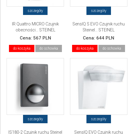
szczegóły
szczegóły
IR Quattro MICRO Czujnik
SensIQ S EVO Czujnik ruchu
obecności... STEINEL
Steinel... STEINEL
Cena:
567 PLN
Cena:
644 PLN
do koszyka
do schowka
do koszyka
do schowka
szczegóły
szczegóły
IS180-2 Czujnik ruchu Steinel
SensIQ EVO Czujnik ruchu