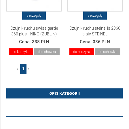
szczegóły
szczegóły
Czujnik ruchu swiss garde
Czujnik ruchu steinel is 2360
360 plus... NIKO (ZUBLIN)
biały STEINEL
Cena:
338 PLN
Cena:
336 PLN
do koszyka
do schowka
do koszyka
do schowka
‹
1
›
OPIS KATEGORII