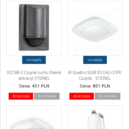
szczegóły
szczegóły
IS2180-2 Czujnik ruchu Steinel
IR Quattro SLIM XS DALI-2 IPD
antracyt STEINEL
Czujnik... STEINEL
Cena:
451 PLN
Cena:
851 PLN
do koszyka
do schowka
do koszyka
do schowka