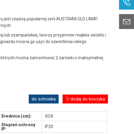
jest częścią popularnej serii AUSTRIAN OLD LAMP,
ennych.
j lub szampańskiej, tworzy przyjemnie miękkie światło i
 gniazdu można go użyć do oświetlenia całego
do których można zamontować 2 żarówki o maksymalnej
do schowka
dodaj do koszyka
Średnica (cm):
50,8
Stopień ochrony
IP20
IP: