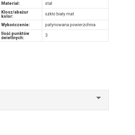
Materiał:
stal
Klosz/abażur
szkło biały mat
kolor:
Wykończenie:
patynowana powierzchnia
Ilość punktów
3
świetlnych: