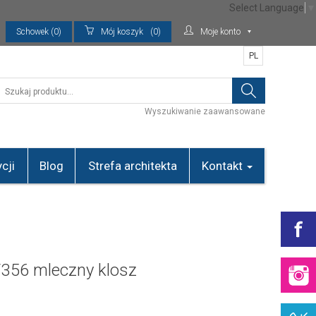
Select Language
▼
Schowek (0)
Mój koszyk
(0)
Moje konto
PL
Wyszukiwanie zaawansowane
cji
Blog
Strefa architekta
Kontakt
356 mleczny klosz