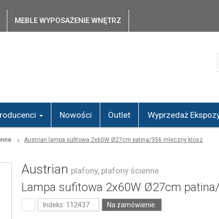
MEBLE WYPOSAŻENIE WNĘTRZ
roducenci
Nowości
Outlet
Wyprzedaż Ekspozy
enne
Austrian lampa sufitowa 2x60W Ø27cm patina/356 mleczny klosz
Austrian
plafony, plafony ścienne
Lampa sufitowa 2x60W Ø27cm patina/
Indeks: 112437
Na zamówienie.