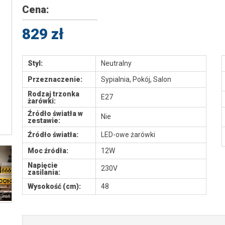
Cena:
829 zł
Styl:
Neutralny
Przeznaczenie:
Sypialnia, Pokój, Salon
Rodzaj trzonka
E27
żarówki:
Źródło światła w
Nie
zestawie:
Źródło światła:
LED-owe żarówki
Moc źródła:
12W
Napięcie
230V
zasilania:
Wysokość (cm):
48