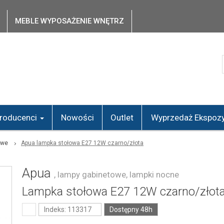
MEBLE WYPOSAŻENIE WNĘTRZ
roducenci
Nowości
Outlet
Wyprzedaż Ekspozy
owe
Apua lampka stołowa E27 12W czarno/złota
Apua
, lampy gabinetowe, lampki nocne
Lampka stołowa E27 12W czarno/złot
Indeks: 113317
Dostępny 48h