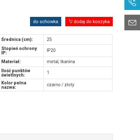
do schowka
dodaj do koszyka
Średnica (cm):
25
Stopień ochrony
IP20
IP:
Materiał:
metal, tkanina
Ilość punktów
1
świetlnych:
Kolor pełna
czarno / złoty
nazwa: