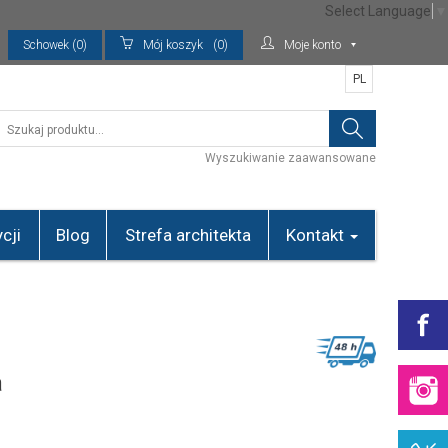
Select Language
▼
Schowek (0)
Mój koszyk
(0)
Moje konto
PL
Wyszukiwanie zaawansowane
cji
Blog
Strefa architekta
Kontakt
a