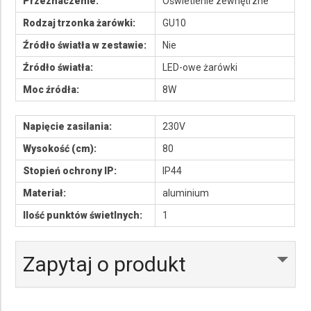
Przeznaczenie:
Oświetlenie zewnętrzne
Rodzaj trzonka żarówki:
GU10
Źródło światła w zestawie:
Nie
Źródło światła:
LED-owe żarówki
Moc źródła:
8W
Napięcie zasilania:
230V
Wysokość (cm):
80
Stopień ochrony IP:
IP44
Materiał:
aluminium
Ilość punktów świetlnych:
1
Zapytaj o produkt