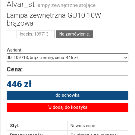
Alvar_st
lampy zewnętrzne stojące
Lampa zewnętrzna GU10 10W
brązowa
Indeks: 109713
Na zamówienie.
Wariant:
Cena:
446 zł
do schowka
dodaj do koszyka
Styl:
Nowoczesne