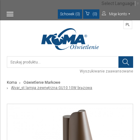
Select Language
▼
Schowek (0)
(0)
Moje konto
Toggle
navigation
PL
Wyszukiwanie zaawansowane
Koma
Oświetlenie Markowe
Alvar_st lampa zewnętrzna GU10 10W brązowa