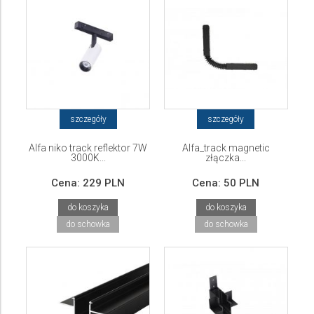
szczegóły
szczegóły
Alfa niko track reflektor 7W
Alfa_track magnetic
3000K...
złączka...
Cena:
229 PLN
Cena:
50 PLN
do koszyka
do koszyka
do schowka
do schowka