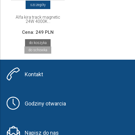
szczegóły
Alfa kira track magnetic
24W 4000K...
Cena:
249 PLN
do koszyka
do schowka
Kontakt
Godziny otwarcia
Napisz do nas