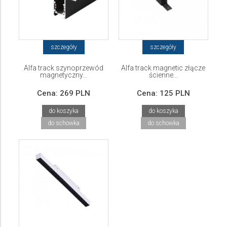
szczegóły
szczegóły
Alfa track szynoprzewód
Alfa track magnetic złącze
magnetyczny...
ścienne...
Cena:
269 PLN
Cena:
125 PLN
do koszyka
do koszyka
do schowka
do schowka