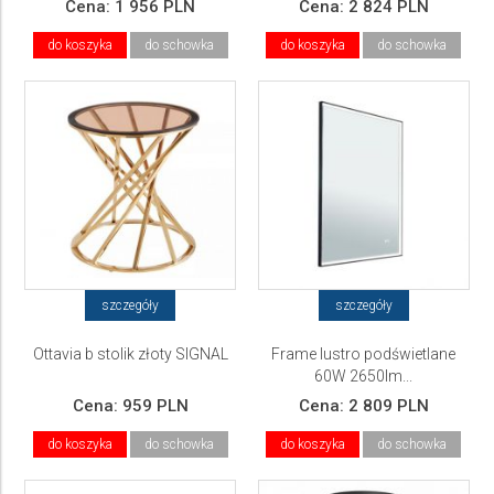
Cena:
1 956 PLN
Cena:
2 824 PLN
do koszyka
do schowka
do koszyka
do schowka
szczegóły
szczegóły
Ottavia b stolik złoty SIGNAL
Frame lustro podświetlane
60W 2650lm...
Cena:
959 PLN
Cena:
2 809 PLN
do koszyka
do schowka
do koszyka
do schowka