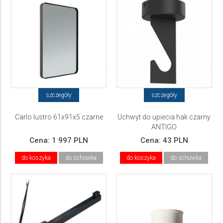
szczegóły
szczegóły
Carlo lustro 61x91x5 czarne
Uchwyt do upiecia hak czarny
ANTIGO
Cena:
1 997 PLN
Cena:
43 PLN
do koszyka
do schowka
do koszyka
do schowka