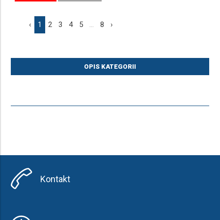
‹
1
2
3
4
5
...
8
›
OPIS KATEGORII
Kontakt