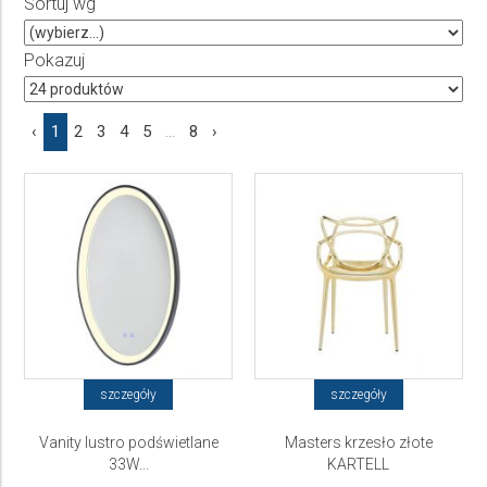
Sortuj wg
Producent
Wybierz producenta
Pokazuj
Cena
‹
1
2
3
4
5
...
8
›
do
szczegóły
szczegóły
Vanity lustro podświetlane
Masters krzesło złote
33W...
KARTELL