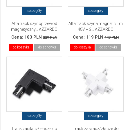
szczegóły
szczegóły
Alfa track szynoprzewód
Alfa track szyna magnetic 1m
magnetyczny... AZZARDO
48V + 2... AZZARDO
Cena:
183 PLN
Cena:
119 PLN
229 PLN
149 PLN
do koszyka
do schowka
do koszyka
do schowka
szczegóły
szczegóły
Track zasilacz/złącze do
Track zasilacz/złącze do