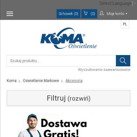
Select Language
▼
Schowek (0)
(0)
Moje konto
Toggle
navigation
PL
Wyszukiwanie zaawansowane
Koma
Oświetlenie Markowe
Akcesoria
Filtruj
(rozwiń)
Kategoria
Akcesoria