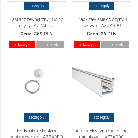
szczegóły
szczegóły
Zasilacz zewnętrzny 48V do
Track zawiesie do szyny 3
szyny... AZZARDO
fazowej... AZZARDO
Cena:
359 PLN
Cena:
36 PLN
do koszyka
do schowka
do koszyka
do schowka
szczegóły
szczegóły
Podsufitka z kablem
Alfa track szyna magnetric
zasilającym do... AZZARDO
natynkowa... AZZARDO