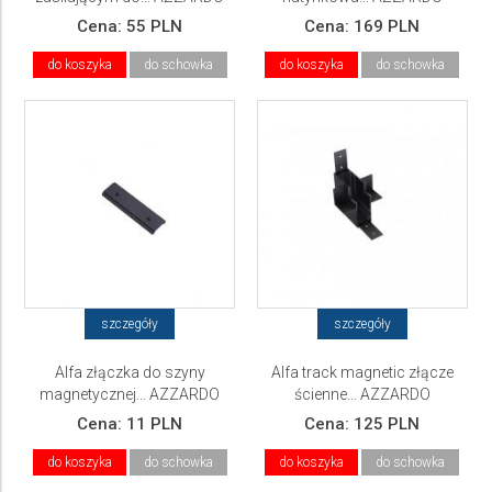
Cena:
55 PLN
Cena:
169 PLN
do koszyka
do schowka
do koszyka
do schowka
szczegóły
szczegóły
Alfa złączka do szyny
Alfa track magnetic złącze
magnetycznej... AZZARDO
ścienne... AZZARDO
Cena:
11 PLN
Cena:
125 PLN
do koszyka
do schowka
do koszyka
do schowka