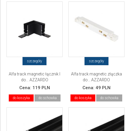
szczegóły
szczegóły
Alfa track magnetic łącznik l
Alfa track magnetic złączka
do... AZZARDO
do... AZZARDO
Cena:
119 PLN
Cena:
49 PLN
do koszyka
do schowka
do koszyka
do schowka