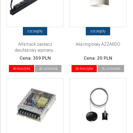
szczegóły
szczegóły
Alfa track zasilacz
Alia ring biały AZZARDO
dwufazowy wpinany...
AZZARDO
Cena:
359 PLN
Cena:
20 PLN
do koszyka
do schowka
do koszyka
do schowka