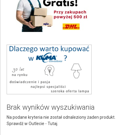
Kanapy
Kolor pełna nazwa
Wybierz
Producent
Wybierz producenta
Cena
do
Brak wyników wyszukiwania
Na podane kryteria nie został odnaleziony żaden produkt.
Sprawdź w Outlecie -
Tutaj.