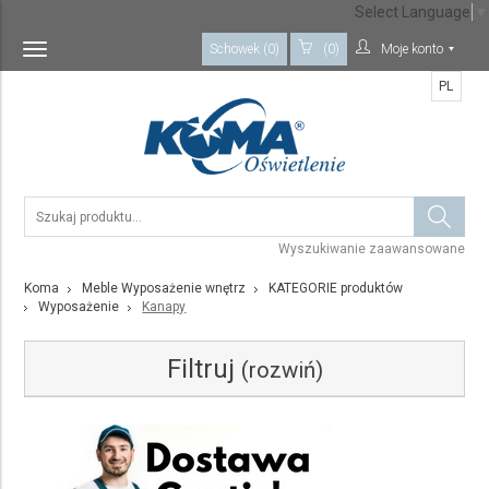
Select Language
▼
Schowek (0)
(0)
Moje konto
Toggle
navigation
PL
Wyszukiwanie zaawansowane
Koma
Meble Wyposażenie wnętrz
KATEGORIE produktów
Wyposażenie
Kanapy
Filtruj
(rozwiń)
Kategoria