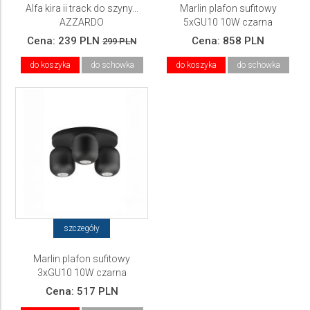
Alfa kira ii track do szyny...
Marlin plafon sufitowy
AZZARDO
5xGU10 10W czarna
Cena:
239 PLN
Cena:
858 PLN
299 PLN
do koszyka
do schowka
do koszyka
do schowka
szczegóły
Marlin plafon sufitowy
3xGU10 10W czarna
Cena:
517 PLN