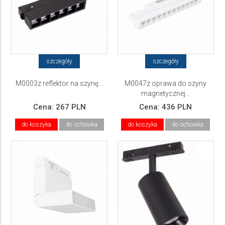
szczegóły
szczegóły
M0003z reflektor na szynę...
M0047z oprawa do szyny
magnetycznej...
Cena:
267 PLN
Cena:
436 PLN
do koszyka
do schowka
do koszyka
do schowka