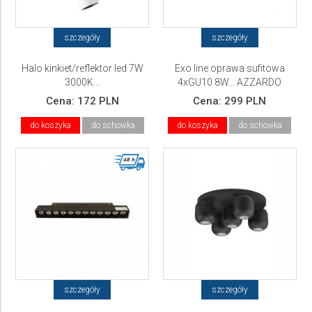
szczegóły
szczegóły
Halo kinkiet/reflektor led 7W
Exo line oprawa sufitowa
3000K...
4xGU10 8W... AZZARDO
Cena:
172 PLN
Cena:
299 PLN
do koszyka
do schowka
do koszyka
do schowka
szczegóły
szczegóły