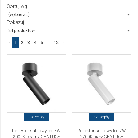
Sortuj wg
Producent
Wybierz producenta
Pokazuj
Cena
‹
1
2
3
4
5
...
12
›
do
szczegóły
szczegóły
Reflektor sufitowy led 7W
Reflektor sufitowy led 7W
3000K czarny GEA LUCE
2700K biały GEA LUCE