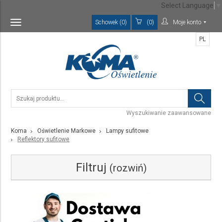
Select Language
▼
Schowek (0)
(0)
Moje konto
Toggle
navigation
PL
Wyszukiwanie zaawansowane
Koma
Oświetlenie Markowe
Lampy sufitowe
Reflektory sufitowe
Filtruj
(rozwiń)
Kategoria