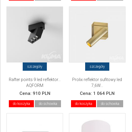
szczegóły
szczegóły
Rafter points 9 led reflektor...
Prolix reflektor sufitowy led
AQFORM
7,6W...
Cena:
910 PLN
Cena:
1 064 PLN
do koszyka
do schowka
do koszyka
do schowka