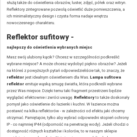
służą także do oświetlenia obrazów, luster, zdjęć, półek oraz witryn.
Reflektory zintegrowane pozwolą oświetlić duże pomieszczenia, a
ich minimalistyczny design i czysta forma nadaje wnętrzu
nowoczesnego charakteru.
Reflektor sufitowy -
najlepszy do oświetlenia wybranych miejsc
Masz swój ulubiony kącik? Chcesz w szczególności podkreślić
wybrane miejsce? A może chcesz wydobyć piękno obrazów? Jeżeli
na któreś z powyższych pytań odpowiedzieliście tak, to znaczy, że
reflektor
jest idealnym oświetleniem dla Was.
Lampa sufitowa
reflektor
emituje wąską smugę światła, która podkreśli wybrane
przez Was miejsce. Dzięki temu taki fragment przestrzeni będzie
wyglądać efektownie i zwróci uwagę.
Reflektory
to także doskonały
pomysł jako oświetlenie do łazienki i kuchni. W łazience można
postawić na kilka reflektorów - w zależności od efektu jaki chcemy
otrzymać. Pamiętajcie, tylko aby wybrać odpowiedni stopień ochrony
IP - co najmniej IP44 (odporność na penetrację wody). Jeżeli chodzi o
dostępność różnych kształtów i kolorów, to w naszym sklepie