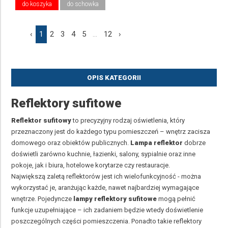
do koszyka
do schowka
‹
1
2
3
4
5
...
12
›
OPIS KATEGORII
Reflektory sufitowe
Reflektor sufitowy
to precyzyjny rodzaj oświetlenia, który
przeznaczony jest do każdego typu pomieszczeń – wnętrz zacisza
domowego oraz obiektów publicznych.
Lampa reflektor
dobrze
doświetli zarówno kuchnie, łazienki, salony, sypialnie oraz inne
pokoje, jak i biura, hotelowe korytarze czy restauracje.
Największą zaletą reflektorów jest ich wielofunkcyjność - można
wykorzystać je, aranżując każde, nawet najbardziej wymagające
wnętrze. Pojedyncze
lampy reflektory sufitowe
mogą pełnić
funkcje uzupełniające – ich zadaniem będzie wtedy doświetlenie
poszczególnych części pomieszczenia. Ponadto takie reflektory