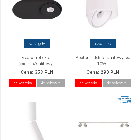
szczegóły
szczegóły
Vector reflektor
Vector reflektor sufitowy led
ścienno/sufitowy...
10W...
Cena:
353 PLN
Cena:
290 PLN
do koszyka
do schowka
do koszyka
do schowka