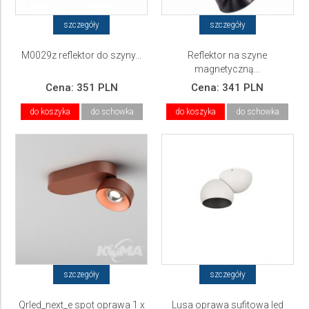
szczegóły
szczegóły
M0029z reflektor do szyny...
Reflektor na szyne
magnetyczną...
Cena:
351 PLN
Cena:
341 PLN
do koszyka
do schowka
do koszyka
do schowka
szczegóły
szczegóły
Qrled_next_e spot oprawa 1 x
Lusa oprawa sufitowa led