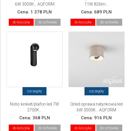
6W 3000K... AQFORM
11W 826lm...
Cena:
1 378 PLN
Cena:
689 PLN
do koszyka
do schowka
do koszyka
do schowka
szczegóły
szczegóły
Notic kinkiet/plafon led 7W
Qrled oprawa natynkowa led
2700K...
6W 3000K... AQFORM
Cena:
368 PLN
Cena:
916 PLN
do koszyka
do schowka
do koszyka
do schowka