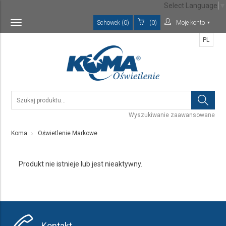
Select Language
▼
Schowek (0)
(0)
Moje konto
Toggle
navigation
PL
Wyszukiwanie zaawansowane
Koma
Oświetlenie Markowe
Produkt nie istnieje lub jest nieaktywny.
Kontakt