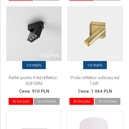
szczegóły
szczegóły
Rafter points 9 led reflektor...
Prolix reflektor sufitowy led
AQFORM
7,6W...
Cena:
910 PLN
Cena:
1 064 PLN
do koszyka
do schowka
do koszyka
do schowka