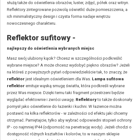
służą także do oświetlenia obrazów, luster, zdjęć, półek oraz witryn.
Reflektory zintegrowane pozwolą oświetlić duże pomieszczenia, a
ich minimalistyczny design i czysta forma nadaje wnętrzu
nowoczesnego charakteru.
Reflektor sufitowy -
najlepszy do oświetlenia wybranych miejsc
Masz swój ulubiony kącik? Chcesz w szczególności podkreślić
wybrane miejsce? A może chcesz wydobyć piękno obrazów? Jeżeli
na któreś z powyższych pytań odpowiedzieliście tak, to znaczy, że
reflektor
jest idealnym oświetleniem dla Was.
Lampa sufitowa
reflektor
emituje wąską smugę światła, która podkreśli wybrane
przez Was miejsce. Dzięki temu taki fragment przestrzeni będzie
wyglądać efektownie i zwróci uwagę.
Reflektory
to także doskonały
pomysł jako oświetlenie do łazienki i kuchni. W łazience można
postawić na kilka reflektorów - w zależności od efektu jaki chcemy
otrzymać. Pamiętajcie, tylko aby wybrać odpowiedni stopień ochrony
IP - co najmniej IP44 (odporność na penetrację wody). Jeżeli chodzi o
dostępność różnych kształtów i kolorów, to w naszym sklepie