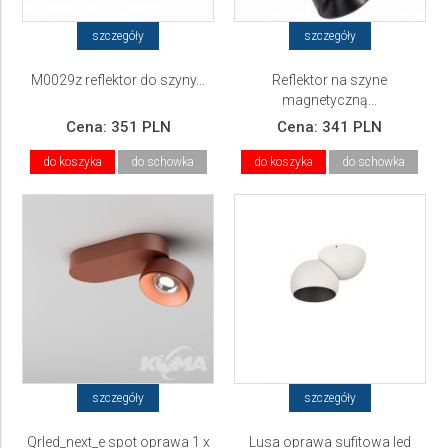
szczegóły
szczegóły
M0029z reflektor do szyny...
Reflektor na szyne
magnetyczną...
Cena:
351 PLN
Cena:
341 PLN
do koszyka
do schowka
do koszyka
do schowka
szczegóły
szczegóły
Qrled_next_e spot oprawa 1 x
Lusa oprawa sufitowa led