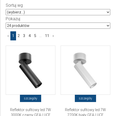
Sortuj wg
Producent
Wybierz producenta
Pokazuj
Cena
‹
1
2
3
4
5
...
11
›
do
szczegóły
szczegóły
Reflektor sufitowy led 7W
Reflektor sufitowy led 7W
3000K czarny GEA LUCE
2700K biały GEA LUCE