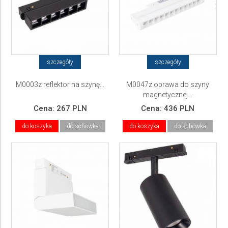
szczegóły
szczegóły
M0003z reflektor na szynę...
M0047z oprawa do szyny
magnetycznej...
Cena:
267 PLN
Cena:
436 PLN
do koszyka
do schowka
do koszyka
do schowka