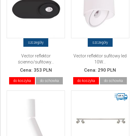
szczegóły
szczegóły
Vector reflektor
Vector reflektor sufitowy led
ścienno/sufitowy...
10W...
Cena:
353 PLN
Cena:
290 PLN
do koszyka
do schowka
do koszyka
do schowka