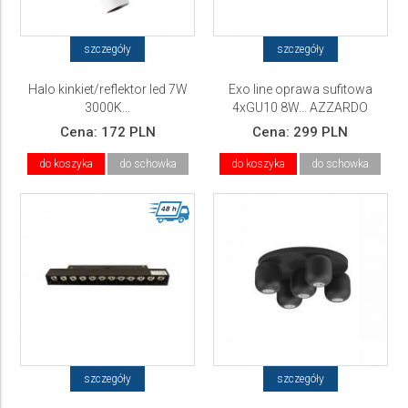
szczegóły
szczegóły
Halo kinkiet/reflektor led 7W
Exo line oprawa sufitowa
3000K...
4xGU10 8W... AZZARDO
Cena:
172 PLN
Cena:
299 PLN
do koszyka
do schowka
do koszyka
do schowka
szczegóły
szczegóły