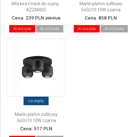
Alfa kira ii track do szyny...
Marlin plafon sufitowy
AZZARDO
5xGU10 10W czarna
Cena:
239 PLN
Cena:
858 PLN
299 PLN
do koszyka
do schowka
do koszyka
do schowka
szczegóły
Marlin plafon sufitowy
3xGU10 10W czarna
Cena:
517 PLN