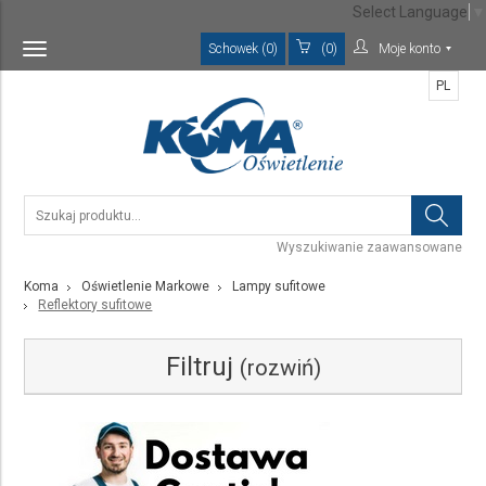
Select Language
▼
Schowek (0)
(0)
Moje konto
Toggle
navigation
PL
Wyszukiwanie zaawansowane
Koma
Oświetlenie Markowe
Lampy sufitowe
Reflektory sufitowe
Filtruj
(rozwiń)
Kategoria