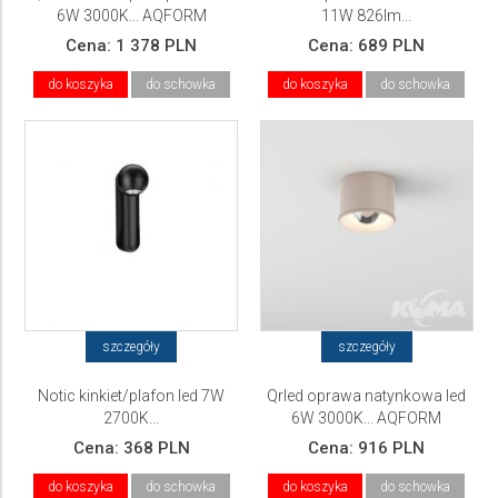
6W 3000K... AQFORM
11W 826lm...
Cena:
1 378 PLN
Cena:
689 PLN
do koszyka
do schowka
do koszyka
do schowka
szczegóły
szczegóły
Notic kinkiet/plafon led 7W
Qrled oprawa natynkowa led
2700K...
6W 3000K... AQFORM
Cena:
368 PLN
Cena:
916 PLN
do koszyka
do schowka
do koszyka
do schowka