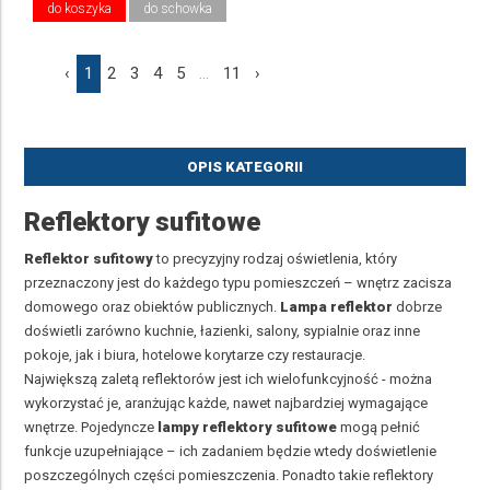
do koszyka
do schowka
‹
1
2
3
4
5
...
11
›
OPIS KATEGORII
Reflektory sufitowe
Reflektor sufitowy
to precyzyjny rodzaj oświetlenia, który
przeznaczony jest do każdego typu pomieszczeń – wnętrz zacisza
domowego oraz obiektów publicznych.
Lampa reflektor
dobrze
doświetli zarówno kuchnie, łazienki, salony, sypialnie oraz inne
pokoje, jak i biura, hotelowe korytarze czy restauracje.
Największą zaletą reflektorów jest ich wielofunkcyjność - można
wykorzystać je, aranżując każde, nawet najbardziej wymagające
wnętrze. Pojedyncze
lampy reflektory sufitowe
mogą pełnić
funkcje uzupełniające – ich zadaniem będzie wtedy doświetlenie
poszczególnych części pomieszczenia. Ponadto takie reflektory