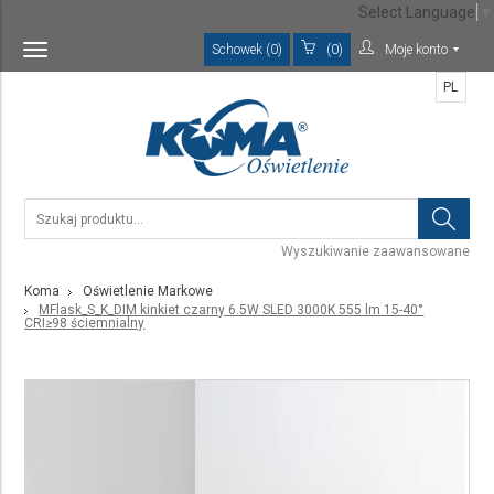
Select Language
▼
Schowek (0)
(0)
Moje konto
Toggle
navigation
PL
Wyszukiwanie zaawansowane
Koma
Oświetlenie Markowe
MFlask_S_K_DIM kinkiet czarny 6.5W SLED 3000K 555 lm 15-40°
CRI≥98 ściemnialny