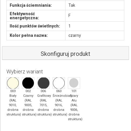
Funkcja ściemniania:
Tak
Efektywność
F
energetyczna:
Ilość punktów świetlnych:
1
Kolor pełna nazwa:
czarny
Skonfiguruj produkt
Barwa światła :
Kolor producenta:
Wybierz wariant
003
002
006
060
101
Biały
Czarny
Grafitowy
Śnieżnobiały
Szary
(RAL
(RAL
(RAL
(RAL
Alu
9010,
9005,
7015,
9016,
(RAL
drobna
drobna
drobna
drobna
9006,
struktura)
struktura)
struktura)
struktura)
drobna
struktura)