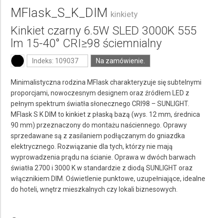
MFlask_S_K_DIM
kinkiety
Kinkiet czarny 6.5W SLED 3000K 555
lm 15-40° CRI≥98 ściemnialny
Indeks: 109037
Na zamówienie.
Minimalistyczna rodzina MFlask charakteryzuje się subtelnymi
proporcjami, nowoczesnym designem oraz źródłem LED z
pełnym spektrum światła słonecznego CRI98 – SUNLIGHT.
MFlask S K DIM to kinkiet z płaską bazą (wys. 12 mm, średnica
90 mm) przeznaczony do montażu naściennego. Oprawy
sprzedawane są z zasilaniem podłączanym do gniazdka
elektrycznego. Rozwiązanie dla tych, którzy nie mają
wyprowadzenia prądu na ścianie. Oprawa w dwóch barwach
światła 2700 i 3000 K w standardzie z diodą SUNLIGHT oraz
włącznikiem DIM. Oświetlenie punktowe, uzupełniające, idealne
do hoteli, wnętrz mieszkalnych czy lokali biznesowych.