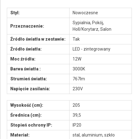
Styl:
Nowoczesne
Sypialnia, Pokój,
Przeznaczenie:
Holl/Korytarz, Salon
Źródło światła w zestawie:
Tak
Źródło światła:
LED - zintegrowany
Moc źródła:
12W
Barwa światła :
3000K
Strumień światła:
767lm
Napięcie zasilania:
230V
Wysokość (cm):
205
Średnica (cm):
39,5
Stopień ochrony IP:
IP20
Materiał:
stal, aluminium, szkło