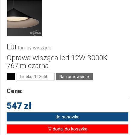
Lui
lampy wiszące
Oprawa wisząca led 12W 3000K
767lm czarna
Indeks: 112650
Na zamówienie.
Cena:
547 zł
do schowka
dodaj do koszyka