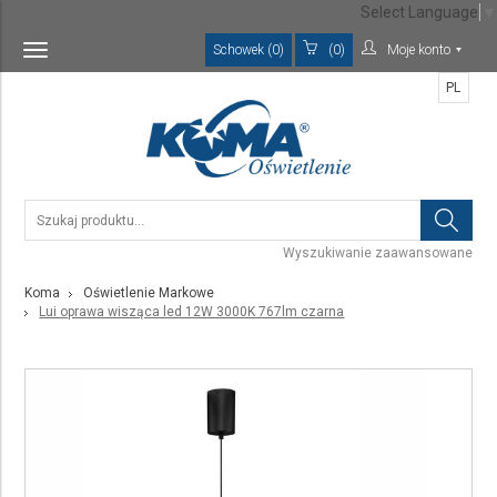
Select Language
▼
Schowek (0)
(0)
Moje konto
Toggle
navigation
PL
Wyszukiwanie zaawansowane
Koma
Oświetlenie Markowe
Lui oprawa wisząca led 12W 3000K 767lm czarna