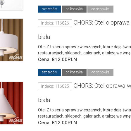
szczegóły
do koszyka
do schowka
CHORS: Otel c oprawa
Indeks: 116826
biała
Otel Z to seria opraw zwieszanych, które dają świat
restauracjach, sklepach, galeriach, a także we wn
Cena: 812.00PLN
szczegóły
do koszyka
do schowka
CHORS: Otel oprawa w
Indeks: 116825
biała
Otel Z to seria opraw zwieszanych, które dają świat
restauracjach, sklepach, galeriach, a także we w
Cena: 812.00PLN