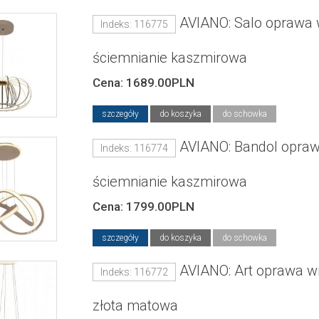
AVIANO: Salo oprawa 
Indeks: 116775
ściemnianie kaszmirowa
Cena: 1689.00PLN
szczegóły
do koszyka
do schowka
AVIANO: Bandol opraw
Indeks: 116774
ściemnianie kaszmirowa
Cena: 1799.00PLN
szczegóły
do koszyka
do schowka
AVIANO: Art oprawa w
Indeks: 116772
złota matowa