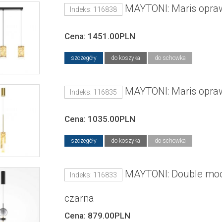
MAYTONI: Maris opraw
Indeks: 116838
Cena: 1451.00PLN
szczegóły
do koszyka
do schowka
MAYTONI: Maris opraw
Indeks: 116835
Cena: 1035.00PLN
szczegóły
do koszyka
do schowka
MAYTONI: Double moo
Indeks: 116833
czarna
Cena: 879.00PLN