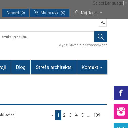
Select Language
▼
Schowek (0)
Mój koszyk
(0)
Moje konto
PL
Wyszukiwanie zaawansowane
cji
Blog
Strefa architekta
Kontakt
‹
1
2
3
4
5
...
139
›