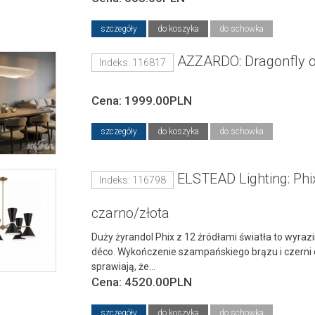
szczegóły
do koszyka
do schowka
AZZARDO: Dragonfly o
Indeks: 116817
Cena: 1999.00PLN
szczegóły
do koszyka
do schowka
ELSTEAD Lighting: Ph
Indeks: 116798
czarno/złota
Duży żyrandol Phix z 12 źródłami światła to wyra
déco. Wykończenie szampańskiego brązu i czern
sprawiają, że...
Cena: 4520.00PLN
szczegóły
do koszyka
do schowka