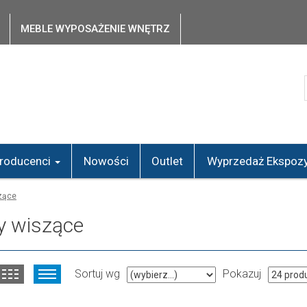
MEBLE WYPOSAŻENIE WNĘTRZ
roducenci
Nowości
Outlet
Wyprzedaż Ekspozy
zące
y wiszące
Sortuj wg
Pokazuj