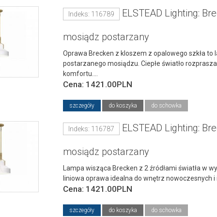
ELSTEAD Lighting: Br
Indeks: 116789
mosiądz postarzany
Oprawa Brecken z kloszem z opalowego szkła to l
postarzanego mosiądzu. Ciepłe światło rozprasza
komfortu....
Cena: 1421.00PLN
szczegóły
do koszyka
do schowka
ELSTEAD Lighting: Br
Indeks: 116787
mosiądz postarzany
Lampa wisząca Brecken z 2 źródłami światła w w
liniowa oprawa idealna do wnętrz nowoczesnych i in
Cena: 1421.00PLN
szczegóły
do koszyka
do schowka