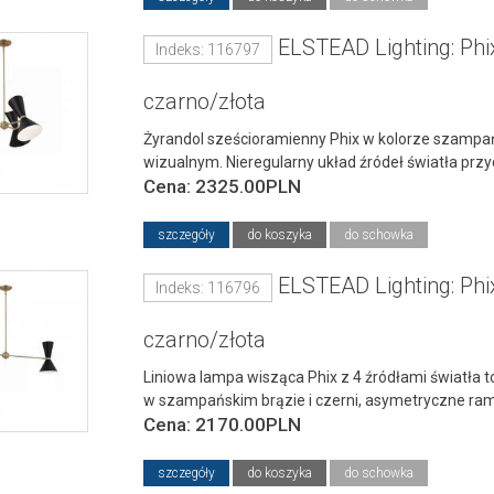
ELSTEAD Lighting: Ph
Indeks: 116797
czarno/złota
Żyrandol sześcioramienny Phix w kolorze szampań
wizualnym. Nieregularny układ źródeł światła pr
Cena: 2325.00PLN
szczegóły
do koszyka
do schowka
ELSTEAD Lighting: Ph
Indeks: 116796
czarno/złota
Liniowa lampa wisząca Phix z 4 źródłami światła 
w szampańskim brązie i czerni, asymetryczne rami
Cena: 2170.00PLN
szczegóły
do koszyka
do schowka