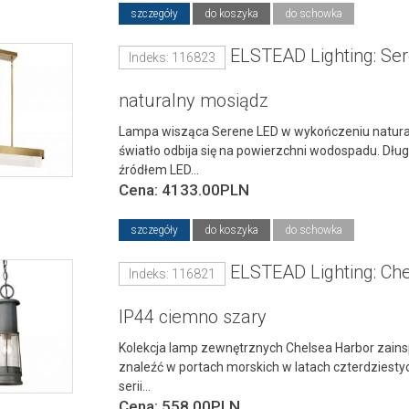
szczegóły
do koszyka
do schowka
ELSTEAD Lighting: Se
Indeks: 116823
naturalny mosiądz
Lampa wisząca Serene LED w wykończeniu natural
światło odbija się na powierzchni wodospadu. Dłu
źródłem LED...
Cena: 4133.00PLN
szczegóły
do koszyka
do schowka
ELSTEAD Lighting: Ch
Indeks: 116821
IP44 ciemno szary
Kolekcja lamp zewnętrznych Chelsea Harbor zains
znaleźć w portach morskich w latach czterdziestyc
serii...
Cena: 558.00PLN