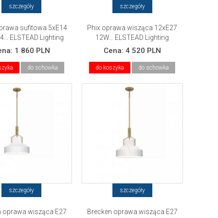
szczegóły
szczegóły
oprawa sufitowa 5xE14
Phix oprawa wisząca 12xE27
4... ELSTEAD Lighting
12W... ELSTEAD Lighting
ena:
1 860 PLN
Cena:
4 520 PLN
szyka
do schowka
do koszyka
do schowka
szczegóły
szczegóły
n oprawa wisząca E27
Brecken oprawa wisząca E27