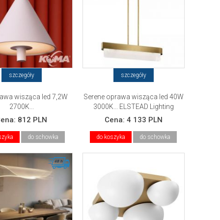
szczegóły
szczegóły
rawa wisząca led 7,2W
Serene oprawa wisząca led 40W
2700K...
3000K... ELSTEAD Lighting
Cena:
812 PLN
Cena:
4 133 PLN
szyka
do schowka
do koszyka
do schowka