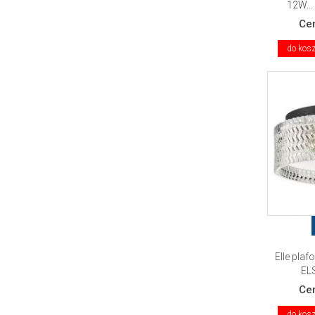
12W...
Ce
do kos
Elle pla
EL
Ce
do kos