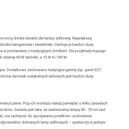
e mocy źródła światła dla lampy sufitowej. Największą
źródła halogenowe i świetlówki. Cechuje je bardzo duża
 w porównaniu z tradycyjnymi źródłami. Dla przykładu kupując
 dawnej 60 W żarówki, a 13 W to 100 W.
ne. Dodatkowo zachowano tradycyjne gwinty (np. gwint E27,
kolorów
żarówek rustykalnych
ledowych jest bardzo duży.
ieszczenie. Przy ich montażu należy pamiętać o kilku zasadach:
ie stołu. Zasada jest taka, że zawieszamy lampę 60 - 70 cm nad
iać, ma zachęcać do spożywania posiłków i ucztowania.
 odpowiednio dobranych lamp sufitowych – wystarczy w jednym