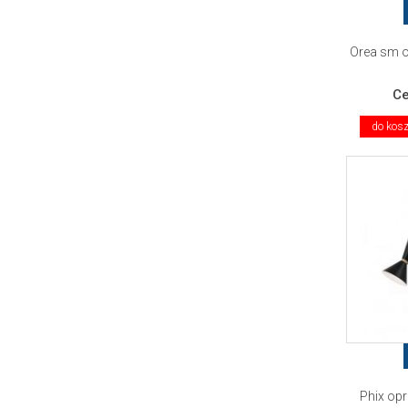
Orea sm o
C
do kos
Phix op