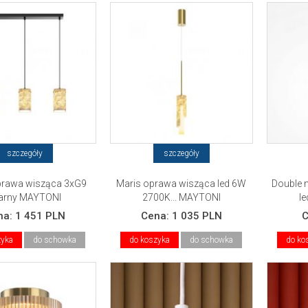
szczegóły
szczegóły
prawa wisząca 3xG9
Maris oprawa wisząca led 6W
Double 
arny MAYTONI
2700K... MAYTONI
l
na:
1 451 PLN
Cena:
1 035 PLN
zyka
do schowka
do koszyka
do schowka
do ko