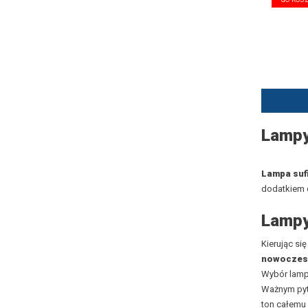
Lampy
Lampa suf
dodatkiem d
Lampy
Kierując si
nowoczes
Wybór lamp
Ważnym pyt
ton całemu 