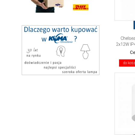
Chelsea
2x12W IP4
C
do kos