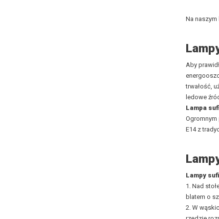
Na naszym b
Lampy
Aby prawidł
energooszcz
trwałość, u
ledowe źród
Lampa suf
Ogromnym pl
E14 z trady
Lampy
Lampy suf
1. Nad stoł
blatem o sz
2. W wąski
rzędzie roz