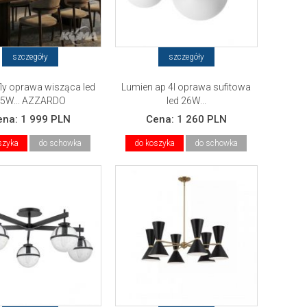
szczegóły
szczegóły
ly oprawa wisząca led
Lumien ap 4l oprawa sufitowa
5W... AZZARDO
led 26W...
ena:
1 999 PLN
Cena:
1 260 PLN
szyka
do schowka
do koszyka
do schowka