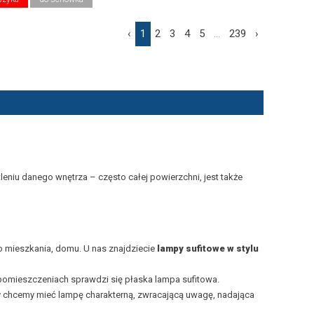
‹
1
2
3
4
5
...
239
›
leniu danego wnętrza – często całej powierzchni, jest także
o mieszkania, domu. U nas znajdziecie
lampy sufitowe w
stylu
pomieszczeniach sprawdzi się płaska lampa sufitowa.
y chcemy mieć lampę charakterną, zwracającą uwagę, nadająca