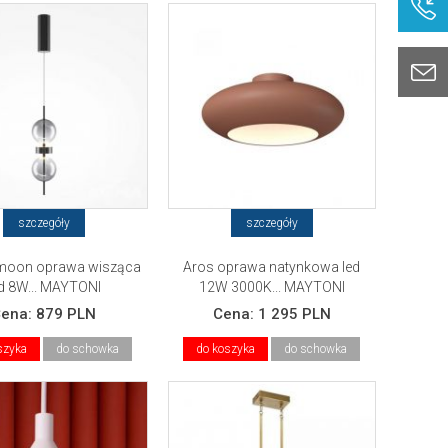
szczegóły
szczegóły
moon oprawa wisząca
Aros oprawa natynkowa led
ed 8W... MAYTONI
12W 3000K... MAYTONI
Cena:
879 PLN
Cena:
1 295 PLN
szyka
do schowka
do koszyka
do schowka