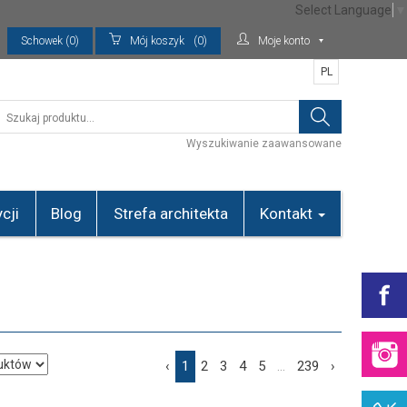
Select Language
▼
Schowek (0)
Mój koszyk
(0)
Moje konto
PL
Wyszukiwanie zaawansowane
cji
Blog
Strefa architekta
Kontakt
‹
1
2
3
4
5
...
239
›