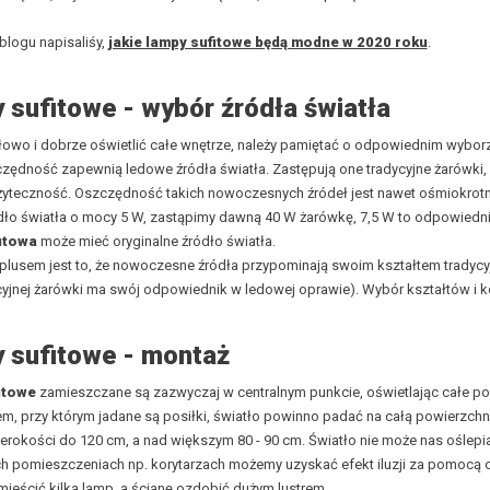
logu napisaliśy,
jakie lampy sufitowe będą modne w 2020 roku
.
 sufitowe - wybór źródła światła
owo i dobrze oświetlić całe wnętrze, należy pamiętać o odpowiednim wyborz
ędność zapewnią ledowe źródła światła. Zastępują one tradycyjne żarówki, 
żyteczność. Oszczędność takich nowoczesnych źródeł jest nawet ośmiokrotna
ło światła o mocy 5 W, zastąpimy dawną 40 W żarówkę, 7,5 W to odpowiednik
itowa
może mieć oryginalne źródło światła.
usem jest to, że nowoczesne źródła przypominają swoim kształtem tradycyj
cyjnej żarówki ma swój odpowiednik w ledowej oprawie). Wybór kształtów i 
 sufitowe - montaż
itowe
zamieszczane są zazwyczaj w centralnym punkcie, oświetlając całe pom
em, przy którym jadane są posiłki, światło powinno padać na całą powierzchn
erokości do 120 cm, a nad większym 80 - 90 cm. Światło nie może nas oślep
ch pomieszczeniach np. korytarzach możemy uzyskać efekt iluzji za pomocą
mieścić kilka lamp, a ścianę ozdobić dużym lustrem.