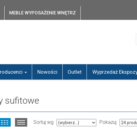
MEBLE WYPOSAŻENIE WNĘTRZ
roducenci
Nowości
Outlet
Wyprzedaż Ekspozy
y sufitowe
Sortuj wg
Pokazuj