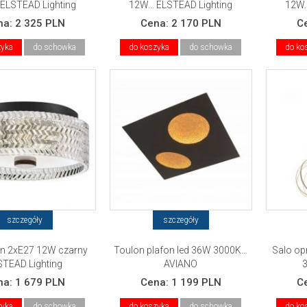
 ELSTEAD Lighting
12W... ELSTEAD Lighting
12W.
na:
2 325 PLN
Cena:
2 170 PLN
C
zyka
do schowka
do koszyka
do schowka
do ko
szczegóły
szczegóły
fon 2xE27 12W czarny
Toulon plafon led 36W 3000K...
Salo op
STEAD Lighting
AVIANO
3
na:
1 679 PLN
Cena:
1 199 PLN
C
zyka
do schowka
do koszyka
do schowka
do ko