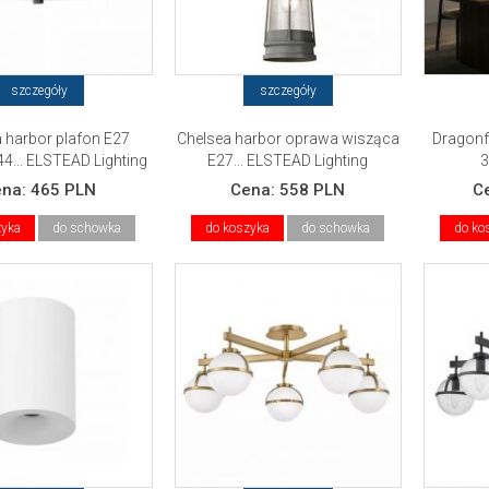
szczegóły
szczegóły
 harbor plafon E27
Chelsea harbor oprawa wisząca
Dragonf
4... ELSTEAD Lighting
E27... ELSTEAD Lighting
3
ena:
465 PLN
Cena:
558 PLN
C
zyka
do schowka
do koszyka
do schowka
do ko