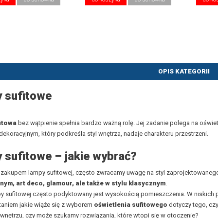
OPIS KATEGORII
 sufitowe
itowa
bez wątpienie spełnia bardzo ważną rolę. Jej zadanie polega na oświet
ekoracyjnym, który podkreśla styl wnętrza, nadaje charakteru przestrzeni.
 sufitowe – jakie wybrać?
ę zakupem lampy sufitowej, często zwracamy uwagę na styl zaprojektowaneg
nym
,
art deco
,
glamour,
ale także w
stylu klasycznym
.
y sufitowej często podyktowany jest wysokością pomieszczenia. W niskich 
aniem jakie wiąże się z wyborem
oświetlenia sufitowego
dotyczy tego, cz
wnętrzu, czy może szukamy rozwiązania, które wtopi się w otoczenie?