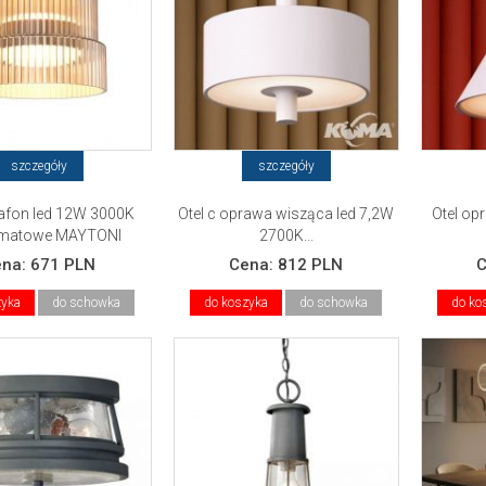
szczegóły
szczegóły
lafon led 12W 3000K
Otel c oprawa wisząca led 7,2W
Otel op
 matowe MAYTONI
2700K...
ena:
671 PLN
Cena:
812 PLN
zyka
do schowka
do koszyka
do schowka
do ko