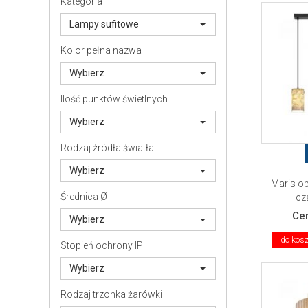
Kategoria
Lampy sufitowe
Kolor pełna nazwa
Wybierz
Ilość punktów świetlnych
Wybierz
Rodzaj źródła światła
Wybierz
Maris o
Średnica Ø
cz
Ce
Wybierz
do kos
Stopień ochrony IP
Wybierz
Rodzaj trzonka żarówki