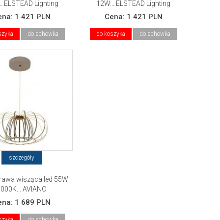
.. ELSTEAD Lighting
12W... ELSTEAD Lighting
ena:
1 421 PLN
Cena:
1 421 PLN
szyka
do schowka
do koszyka
do schowka
szczegóły
rawa wisząca led 55W
000K... AVIANO
ena:
1 689 PLN
szyka
do schowka