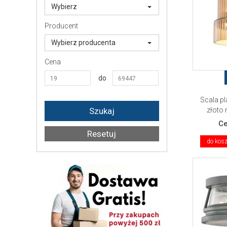
Wybierz
Producent
Wybierz producenta
Cena
do
Scala p
złoto
C
do kos