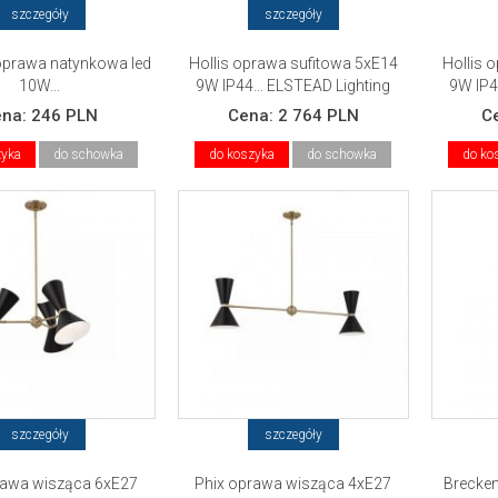
szczegóły
szczegóły
prawa natynkowa led
Hollis oprawa sufitowa 5xE14
Hollis 
10W...
9W IP44... ELSTEAD Lighting
9W IP4
ena:
246 PLN
Cena:
2 764 PLN
C
zyka
do schowka
do koszyka
do schowka
do ko
szczegóły
szczegóły
rawa wisząca 6xE27
Phix oprawa wisząca 4xE27
Brecke