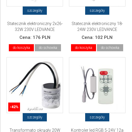
szczegóły
szczegóły
Statecznik elektroniczny 2x26-
Statecznik elektroniczny 18-
32W 230V LEDVANCE
24W 230V LEDVANCE
Cena:
176 PLN
Cena:
102 PLN
do koszyka
do schowka
do koszyka
do schowka
-42%
szczegóły
szczegóły
Transformato okrągły 20W
Kontroler led RGB 5-24V 12a