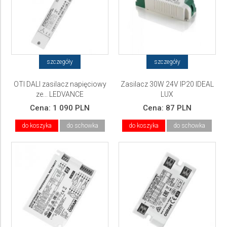
szczegóły
szczegóły
OTI DALI zasilacz napięciowy
Zasilacz 30W 24V IP20 IDEAL
ze... LEDVANCE
LUX
Cena:
1 090 PLN
Cena:
87 PLN
do koszyka
do schowka
do koszyka
do schowka