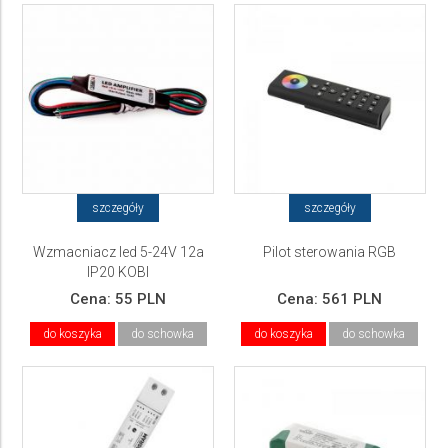
szczegóły
szczegóły
Wzmacniacz led 5-24V 12a
Pilot sterowania RGB
IP20 KOBI
Cena:
55 PLN
Cena:
561 PLN
do koszyka
do schowka
do koszyka
do schowka