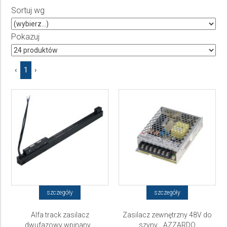
Sortuj wg
Producent
Wybierz producenta
Pokazuj
Cena
‹
1
›
do
szczegóły
szczegóły
Alfa track zasilacz
Zasilacz zewnętrzny 48V do
dwufazowy wpinany...
szyny... AZZARDO