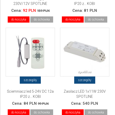
230V/12V SPOTLINE
IP20 z... KOBI
Cena:
92 PLN
Cena:
81 PLN
159 PLN
do koszyka
do schowka
do koszyka
do schowka
szczegóły
szczegóły
Ściemniacz led 5-24V DC 12a
Zasilacz LED 1x11W 230V
IP20 z... KOBI
SPOTLINE
Cena:
84 PLN
Cena:
540 PLN
99 PLN
do koszyka
do schowka
do koszyka
do schowka