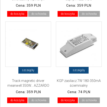
AZZARDO
Cena:
359 PLN
Cena:
359 PLN
do koszyka
do schowka
do koszyka
do schowka
szczegóły
szczegóły
Track magnetic driver
KGP zasilacz 7W 180-350mA
meanwell 350W... AZZARDO
ściemnialny
Cena:
359 PLN
Cena:
74 PLN
do koszyka
do schowka
do koszyka
do schowka