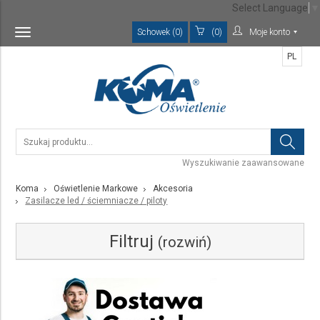
Select Language
▼
Schowek (0)
(0)
Moje konto
Toggle
navigation
PL
Wyszukiwanie zaawansowane
Koma
Oświetlenie Markowe
Akcesoria
Zasilacze led / ściemniacze / piloty
Filtruj
(rozwiń)
Kategoria