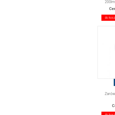
200lm
Ce
do kos
Żarów
C
do kos