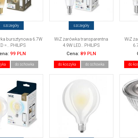
szczegóły
szczegóły
ka bursztynowa 6.7W
WiZ żarówka transparentna
WiZ ża
D =... PHILIPS
4.9W LED... PHILIPS
6.
ena:
99 PLN
Cena:
89 PLN
zyka
do schowka
do koszyka
do schowka
do ko