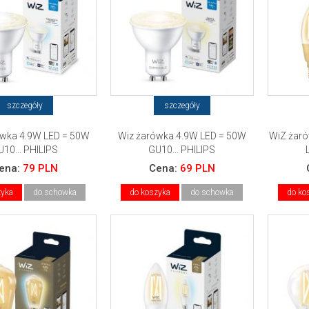
szczegóły
szczegóły
wka 4.9W LED = 50W
Wiz żarówka 4.9W LED = 50W
WiZ żar
10... PHILIPS
GU10... PHILIPS
ena:
79 PLN
Cena:
69 PLN
zyka
do schowka
do koszyka
do schowka
do ko