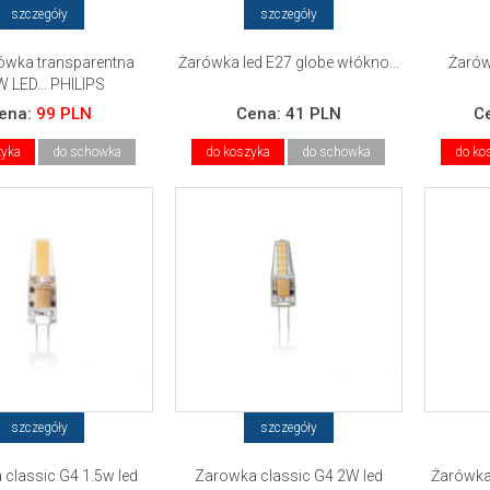
szczegóły
szczegóły
ówka transparentna
Żarówka led E27 globe włókno...
Żarówk
W LED... PHILIPS
ena:
99 PLN
Cena:
41 PLN
C
zyka
do schowka
do koszyka
do schowka
do ko
szczegóły
szczegóły
classic G4 1.5w led
Zarowka classic G4 2W led
Żarówka