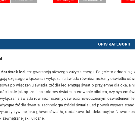
OPIS KATEGORII
d
e
żarówek led
jest gwarancją niższego zużycia energii. Pojęcie to odnosi si
ają częstego włączania i wyłączania światła również możemy oświetlić oświe
owa po włączeniu światła. żródła led emitują światło przyjemne dla oka, 
ości takie jak np. zmiana kolorów światła, sterowanie pilotem, czy system ś
 wyłączania światła również możemy oświecić nowoczesnym oświetleniem led. 
radycyjne źródła światła. Technologia źródeł światła Led powoli wypiera sta
ykorzystywane jako główne światło, dodatkowe lub dekoracyjne. Nowoczesne
 zewnętrzne jak i uliczne.