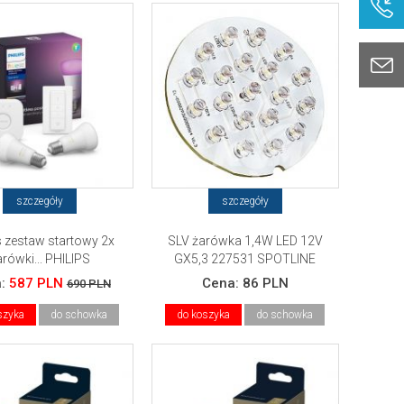
szczegóły
szczegóły
s zestaw startowy 2x
SLV żarówka 1,4W LED 12V
arówki... PHILIPS
GX5,3 227531 SPOTLINE
a:
587 PLN
Cena:
86 PLN
690 PLN
szyka
do schowka
do koszyka
do schowka