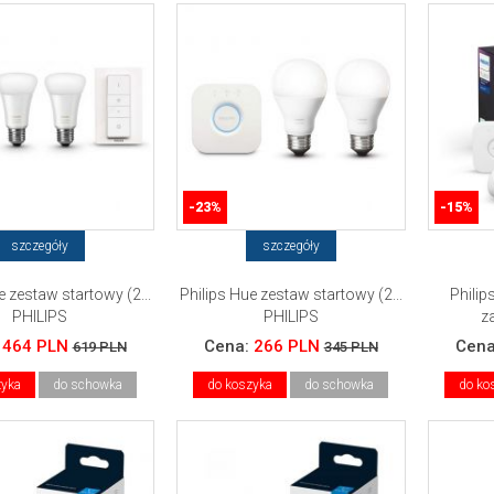
-23%
-15%
szczegóły
szczegóły
e zestaw startowy (2...
Philips Hue zestaw startowy (2...
Philip
PHILIPS
PHILIPS
z
:
464 PLN
Cena:
266 PLN
Cen
619 PLN
345 PLN
zyka
do schowka
do koszyka
do schowka
do ko