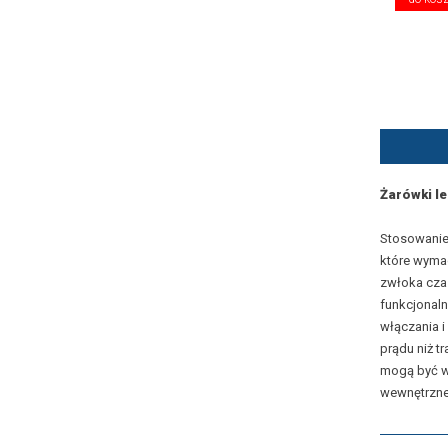
Żarówki le
Stosowani
które wymag
zwłoka czas
funkcjonaln
włączania i
prądu niż t
mogą być w
wewnętrzne,