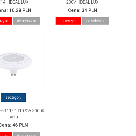
E14... IDEAL LUX
230V... IDEAL LUX
ena:
10,28 PLN
Cena:
34 PLN
szyka
do schowka
do koszyka
do schowka
szczegóły
 es111/GU10 9W 3000K
biała
Cena:
46 PLN
szyka
do schowka