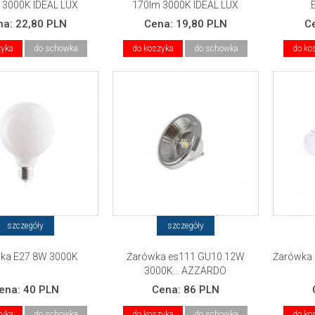
 3000K IDEAL LUX
170lm 3000K IDEAL LUX
na:
22,80 PLN
Cena:
19,80 PLN
C
zyka
do schowka
do koszyka
do schowka
do ko
szczegóły
szczegóły
ka E27 8W 3000K
Żarówka es111 GU10 12W
Żarówka
3000K... AZZARDO
ena:
40 PLN
Cena:
86 PLN
zyka
do schowka
do koszyka
do schowka
do ko