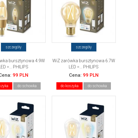
szczegóły
szczegóły
ówka bursztynowa 4.9W
WiZ żarówka bursztynowa 6.7W
LED =... PHILIPS
LED =... PHILIPS
Cena:
99 PLN
Cena:
99 PLN
szyka
do schowka
do koszyka
do schowka