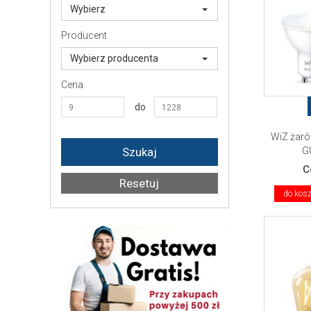
Wybierz
Producent
Wybierz producenta
Cena
do
WiZ żaró
GU
C
do kos