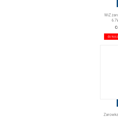
WiZ żar
6.7
C
do kos
Zarowka 