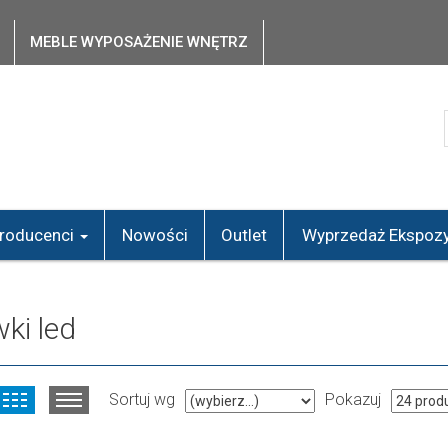
MEBLE WYPOSAŻENIE WNĘTRZ
roducenci
Nowości
Outlet
Wyprzedaż Ekspozy
ki led
Sortuj wg
Pokazuj