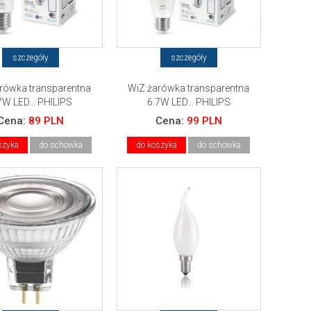
szczegóły
szczegóły
rówka transparentna
WiZ żarówka transparentna
7W LED... PHILIPS
6.7W LED... PHILIPS
Cena:
89 PLN
Cena:
99 PLN
szyka
do schowka
do koszyka
do schowka