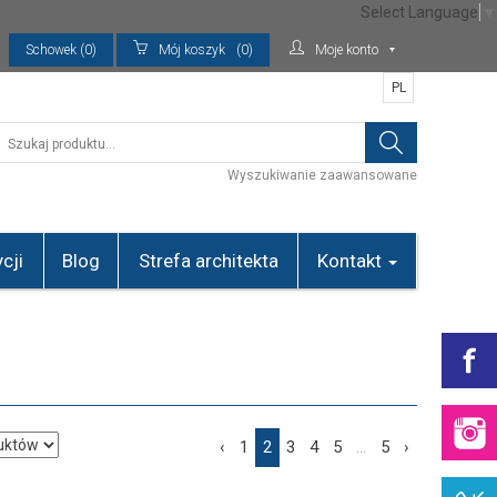
Select Language
▼
Schowek (0)
Mój koszyk
(0)
Moje konto
PL
Wyszukiwanie zaawansowane
cji
Blog
Strefa architekta
Kontakt
‹
1
2
3
4
5
...
5
›