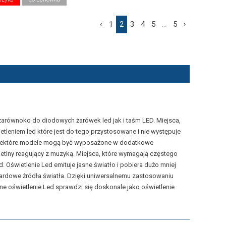
‹
1
2
3
4
5
...
5
›
ę zarównoko do diodowych żarówek led jak i taśm LED. Miejsca,
tleniem led które jest do tego przystosowane i nie występuje
a niektóre modele mogą być wyposażone w dodatkowe
wietlny reagujący z muzyką. Miejsca, które wymagają częstego
Oświetlenie Led emituje jasne światło i pobiera dużo mniej
ndardowe źródła światła. Dzięki uniwersalnemu zastosowaniu
 oświetlenie Led sprawdzi się doskonale jako oświetlenie