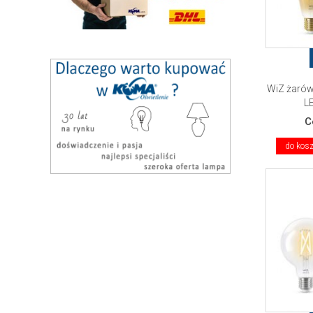
WiZ żarów
LE
C
do kos