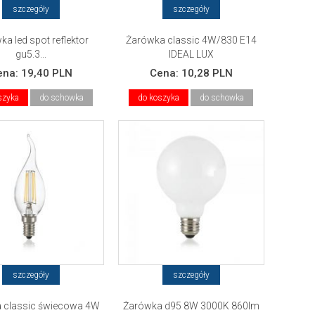
szczegóły
szczegóły
a led spot reflektor
Żarówka classic 4W/830 E14
gu5.3...
IDEAL LUX
ena:
19,40 PLN
Cena:
10,28 PLN
szyka
do schowka
do koszyka
do schowka
szczegóły
szczegóły
 classic świecowa 4W
Żarówka d95 8W 3000K 860lm