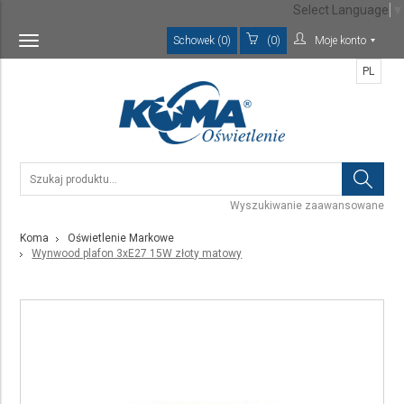
Select Language
▼
Schowek (0)
(0)
Moje konto
Toggle
navigation
PL
Wyszukiwanie zaawansowane
Koma
Oświetlenie Markowe
Wynwood plafon 3xE27 15W złoty matowy