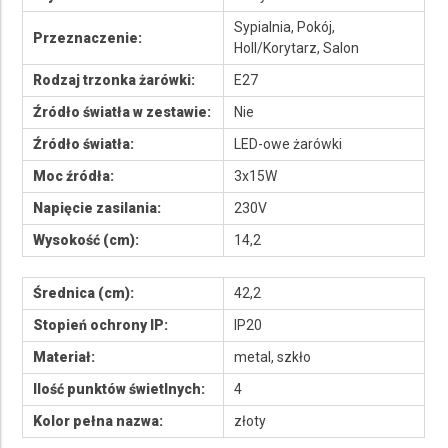
Sypialnia, Pokój,
Przeznaczenie:
Holl/Korytarz, Salon
Rodzaj trzonka żarówki:
E27
Źródło światła w zestawie:
Nie
Źródło światła:
LED-owe żarówki
Moc źródła:
3x15W
Napięcie zasilania:
230V
Wysokość (cm):
14,2
Średnica (cm):
42,2
Stopień ochrony IP:
IP20
Materiał:
metal, szkło
Ilość punktów świetlnych:
4
Kolor pełna nazwa:
złoty