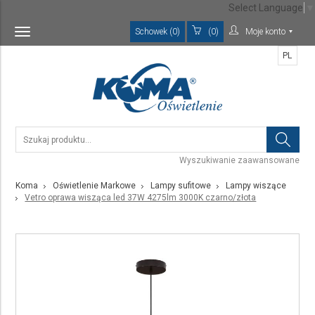
Select Language
▼
Schowek (0)
(0)
Moje konto
Toggle
navigation
PL
Wyszukiwanie zaawansowane
Koma
Oświetlenie Markowe
Lampy sufitowe
Lampy wiszące
Vetro oprawa wisząca led 37W 4275lm 3000K czarno/złota