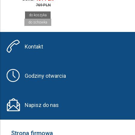
769 PLN
do koszyka
do schowka
Kontakt
Godziny otwarcia
Napisz do nas
Strona firmowa