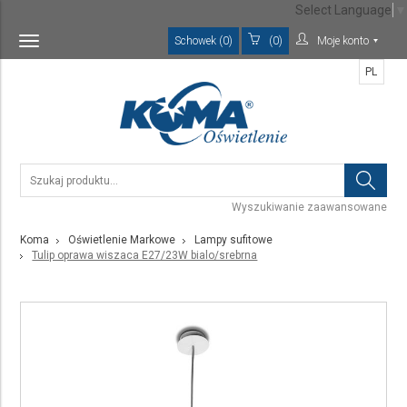
Select Language
▼
Schowek (0)
(0)
Moje konto
Toggle
navigation
PL
Wyszukiwanie zaawansowane
Koma
Oświetlenie Markowe
Lampy sufitowe
Tulip oprawa wiszaca E27/23W bialo/srebrna