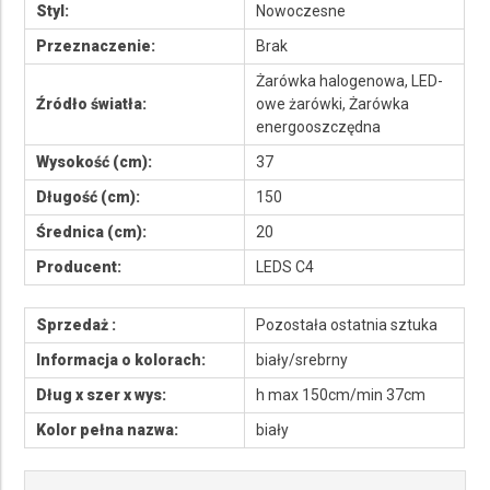
Styl:
Nowoczesne
Przeznaczenie:
Brak
Żarówka halogenowa, LED-
Źródło światła:
owe żarówki, Żarówka
energooszczędna
Wysokość (cm):
37
Długość (cm):
150
Średnica (cm):
20
Producent:
LEDS C4
Sprzedaż :
Pozostała ostatnia sztuka
Informacja o kolorach:
biały/srebrny
Dług x szer x wys:
h max 150cm/min 37cm
Kolor pełna nazwa:
biały