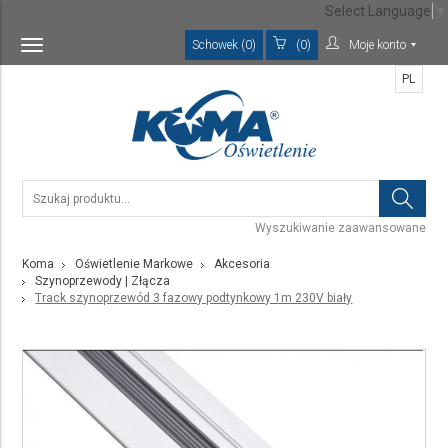
Select Language
▼
Schowek (0)
(0)
Moje konto
Toggle
navigation
PL
Wyszukiwanie zaawansowane
Koma
Oświetlenie Markowe
Akcesoria
Szynoprzewody | Złącza
Track szynoprzewód 3 fazowy podtynkowy 1m 230V biały