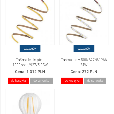
szczegóły
szczegóły
TaŚma led ls pfm-
Taśma led v-500/827/5/IP66
1000/cob/927/5 38W
24W
Cena:
1 312 PLN
Cena:
272 PLN
do koszyka
do schowka
do koszyka
do schowka