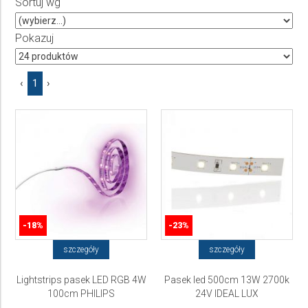
Sortuj wg
Producent
Wybierz producenta
Pokazuj
Cena
‹
1
›
do
-18%
-23%
szczegóły
szczegóły
Lightstrips pasek LED RGB 4W
Pasek led 500cm 13W 2700k
100cm PHILIPS
24V IDEAL LUX