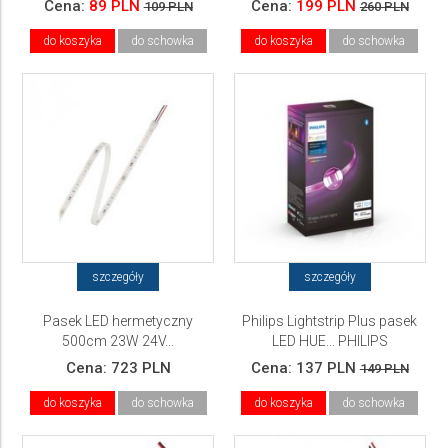
Cena:
89 PLN
Cena:
199 PLN
109 PLN
260 PLN
do koszyka
do schowka
do koszyka
do schowka
szczegóły
szczegóły
Pasek LED hermetyczny
Philips Lightstrip Plus pasek
500cm 23W 24V...
LED HUE... PHILIPS
Cena:
723 PLN
Cena:
137 PLN
149 PLN
do koszyka
do schowka
do koszyka
do schowka