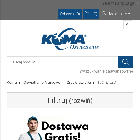
Select Language
▼
Schowek (0)
(0)
Moje konto
Toggle
navigation
PL
Wyszukiwanie zaawansowane
Koma
Oświetlenie Markowe
Źródła światła
Taśmy LED
Filtruj
(rozwiń)
Kategoria
Taśmy LED