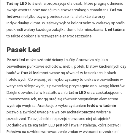
Taśmy LED
to świetna propozycja dla osób, które pragną odmienić
swoje wnętrza oraz nadać im niepowtarzalnego charakteru.
Taśma
ledowa
nie tylko ożywi pomieszczenia, ale także stworzy
indywidualny klimat. Właściwy wybór koloru taśm w ciekawy sposób
podkreśli walory każdego zakątka domu lub mieszkania.
Led taśma
to także doskonałe rozwiązanie enerooszczędne.
Pasek Led
Pasek led
może ozdobić ściany i sufity. Sprawdza się jako
oświetlenie punktowe schodów, mebli, półek, blatów kuchennych czy
barków.
Paski led
montowane są również w łazienkach, holach
hotelowych. Co więcej, jeśli wykorzystamy to ciekawe oświetlenie w
witrynach sklepowych, z pewnością przyciągnie ono uwagę klientów.
Dzięki dowolności w kształtowaniu
taśm LED
oraz zaskakującemu
umieszczeniu ich, mogą stać się również oryginalnym elementem
wystroju wnętrza. Aranżacje z wykorzystaniem
ledów w taśmie
pozwolą zwrócić uwagę na walory architektoniczne wybranej
przestrzeni. Teraz już nikt nie przejdzie wobec niej obojętnie!
Dodatkową zaletą taśm LED jest ich łatwa instalacja, która pozwoli
Państwu na szybkie wprowadzenie zmian w wybranej przestrzeni.