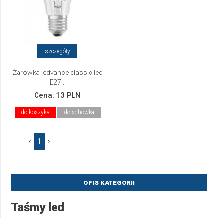
szczegóły
Żarówka ledvance classic led
E27...
Cena:
13 PLN
do koszyka
do schowka
‹
1
›
OPIS KATEGORII
Taśmy led