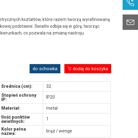
etrycznych kształtów, które razem tworzą wyrafinowaną
kowej podstawie. Światło odbija się w górę, tworząc
kierunkach, co pozwala na zmianę nastroju.
do schowka
dodaj do koszyka
Średnica (cm):
32
Stopień ochrony
IP20
IP:
Materiał:
metal
Ilość punktów
1
świetlnych:
Kolor pełna
brąz / wenge
nazwa: