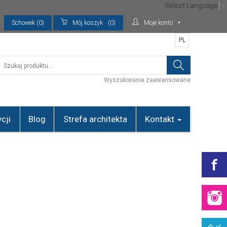
Select Language
▼
Schowek (0)
Mój koszyk
(0)
Moje konto
PL
Wyszukiwanie zaawansowane
cji
Blog
Strefa architekta
Kontakt