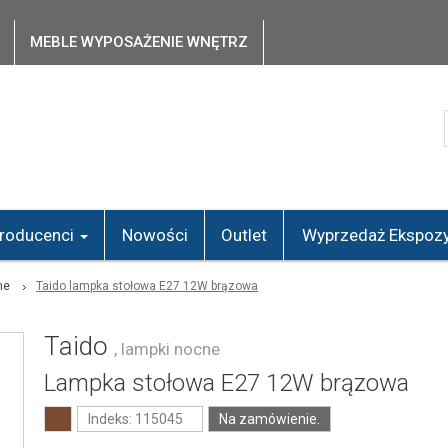
MEBLE WYPOSAŻENIE WNĘTRZ
roducenci
Nowości
Outlet
Wyprzedaż Ekspozy
ne
Taido lampka stołowa E27 12W brązowa
Taido
, lampki nocne
Lampka stołowa E27 12W brązowa
Indeks: 115045
Na zamówienie.