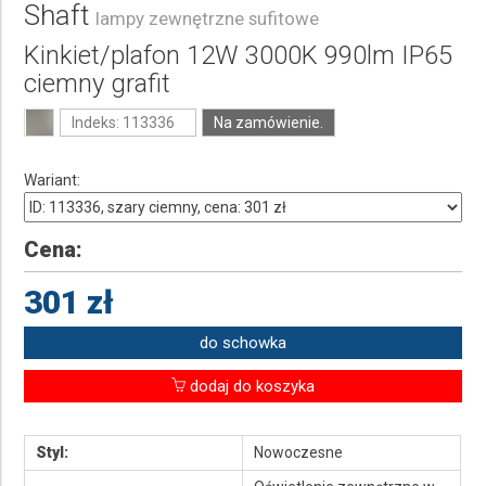
Shaft
lampy zewnętrzne sufitowe
Kinkiet/plafon 12W 3000K 990lm IP65
ciemny grafit
Indeks: 113336
Na zamówienie.
Wariant:
Cena:
301 zł
do schowka
dodaj do koszyka
Styl:
Nowoczesne