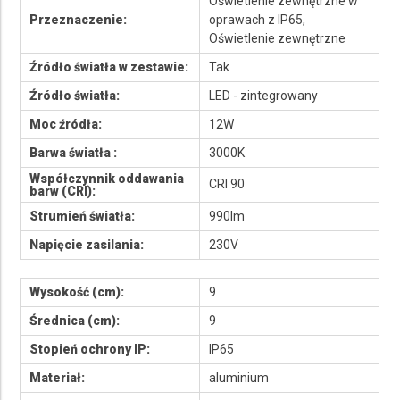
Oświetlenie zewnętrzne w
Przeznaczenie:
oprawach z IP65,
Oświetlenie zewnętrzne
Źródło światła w zestawie:
Tak
Źródło światła:
LED - zintegrowany
Moc źródła:
12W
Barwa światła :
3000K
Współczynnik oddawania
CRI 90
barw (CRI):
Strumień światła:
990lm
Napięcie zasilania:
230V
Wysokość (cm):
9
Średnica (cm):
9
Stopień ochrony IP:
IP65
Materiał:
aluminium