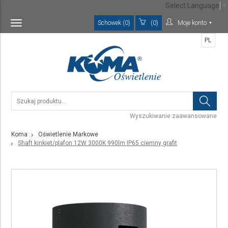
Select Language
▼
Schowek (0)
(0)
Moje konto
Toggle
navigation
PL
Wyszukiwanie zaawansowane
Koma
Oświetlenie Markowe
Shaft kinkiet/plafon 12W 3000K 990lm IP65 ciemny grafit