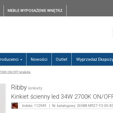
MEBLE WYPOSAŻENIE WNĘTRZ
roducenci
Nowości
Outlet
Wyprzedaż Ekspozy
2700K ON/OFF terakota
Ribby
kinkiety
Kinkiet ścienny led 34W 2700K ON/OFF
Indeks: 112949 | Nr. katalogowy: 26588-M927-Y3-00-8