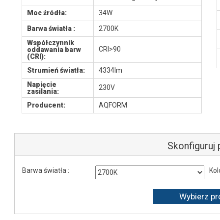
Moc źródła:
34W
Barwa światła :
2700K
Współczynnik
CRI>90
oddawania barw
(CRI):
Strumień światła:
4334lm
Napięcie
230V
zasilania:
Producent:
AQFORM
Skonfiguruj
Barwa światła :
Kol