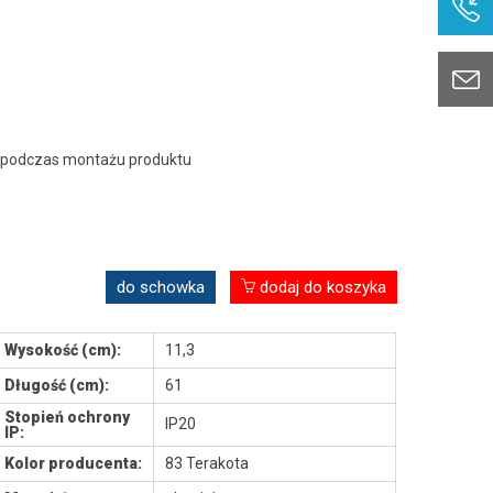
 podczas montażu produktu
do schowka
dodaj do koszyka
Wysokość (cm):
11,3
Długość (cm):
61
Stopień ochrony
IP20
IP:
Kolor producenta:
83 Terakota