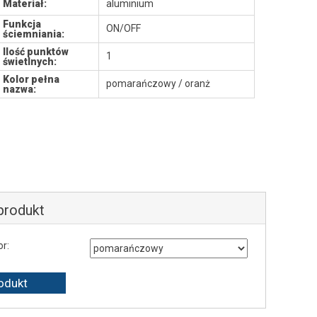
Materiał:
aluminium
Funkcja
ON/OFF
ściemniania:
Ilość punktów
1
świetlnych:
Kolor pełna
pomarańczowy / oranż
nazwa:
 produkt
or: