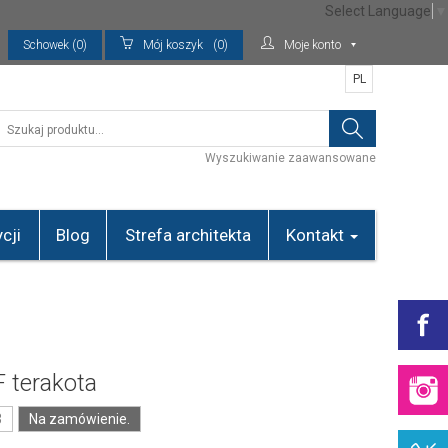
Select Language
▼
Schowek (0)
Mój koszyk
(0)
Moje konto
PL
Wyszukiwanie zaawansowane
cji
Blog
Strefa architekta
Kontakt
 terakota
3
Na zamówienie.