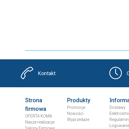
Kontakt
Strona
Produkty
Inform
Promocje
Dostawy
firmowa
Nowości
Elektrośmi
OFERTA KOMA
Wyprzedaże
Regulamin
Nasze realizacje
Logowani
Salony Firmowe