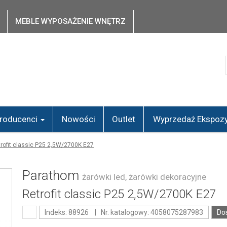
MEBLE WYPOSAŻENIE WNĘTRZ
roducenci
Nowości
Outlet
Wyprzedaż Ekspozy
rofit classic P25 2,5W/2700K E27
Parathom
żarówki led, żarówki dekoracyjne
Retrofit classic P25 2,5W/2700K E27
Indeks: 88926 | Nr. katalogowy: 4058075287983
Do