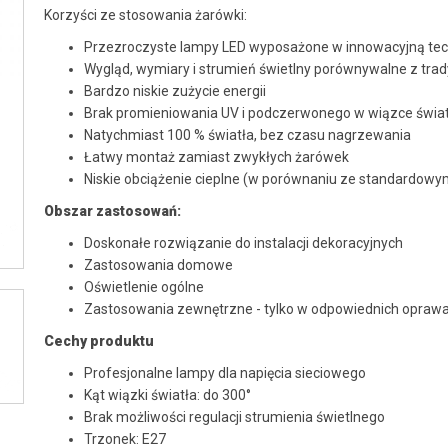
Korzyści ze stosowania żarówki:
Przezroczyste lampy LED wyposażone w innowacyjną tech
Wygląd, wymiary i strumień świetlny porównywalne z tr
Bardzo niskie zużycie energii
Brak promieniowania UV i podczerwonego w wiązce świa
Natychmiast 100 % światła, bez czasu nagrzewania
Łatwy montaż zamiast zwykłych żarówek
Niskie obciążenie cieplne (w porównaniu ze standardow
Obszar zastosowań:
Doskonałe rozwiązanie do instalacji dekoracyjnych
Zastosowania domowe
Oświetlenie ogólne
Zastosowania zewnętrzne - tylko w odpowiednich opraw
Cechy produktu
Profesjonalne lampy dla napięcia sieciowego
Kąt wiązki światła: do 300°
Brak możliwości regulacji strumienia świetlnego
Trzonek: E27