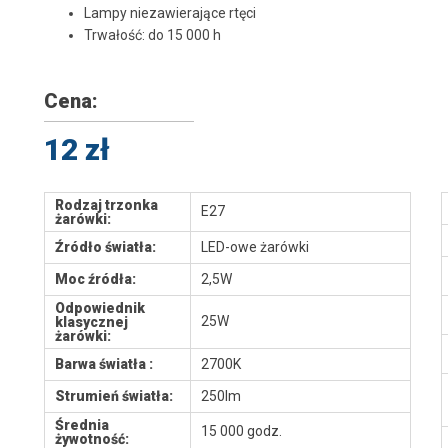
Lampy niezawierające rtęci
Trwałość: do 15 000 h
Cena:
12 zł
Rodzaj trzonka
E27
żarówki:
Źródło światła:
LED-owe żarówki
Moc źródła:
2,5W
Odpowiednik
25W
klasycznej
żarówki:
Barwa światła :
2700K
Strumień światła:
250lm
Średnia
15 000 godz.
żywotność: