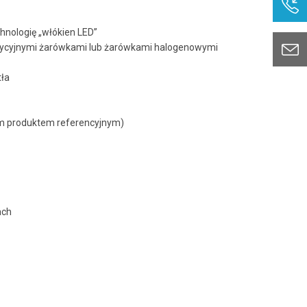
nologię „włókien LED”
adycyjnymi żarówkami lub żarówkami halogenowymi
tła
ym produktem referencyjnym)
ach