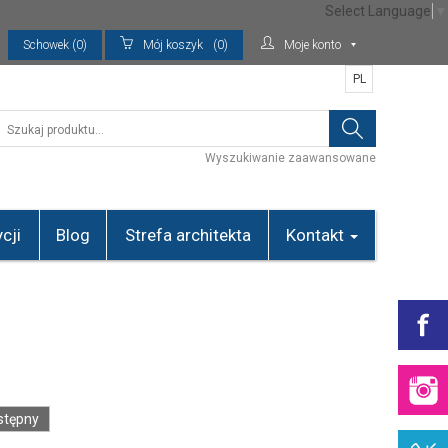
Select Language
▼
Schowek (0)
Mój koszyk
(0)
Moje konto
PL
Wyszukiwanie zaawansowane
cji
Blog
Strefa architekta
Kontakt
stępny