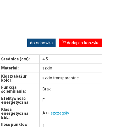
do schowka
dodaj do koszyka
Średnica (cm):
4,5
Materiał:
szkło
Klosz/abażur
szkło transparentne
kolor:
Funkcja
Brak
ściemniania:
Efektywność
F
energetyczna:
Klasa
A++
szczegóły
energetyczna
EEL:
Ilość punktów
1