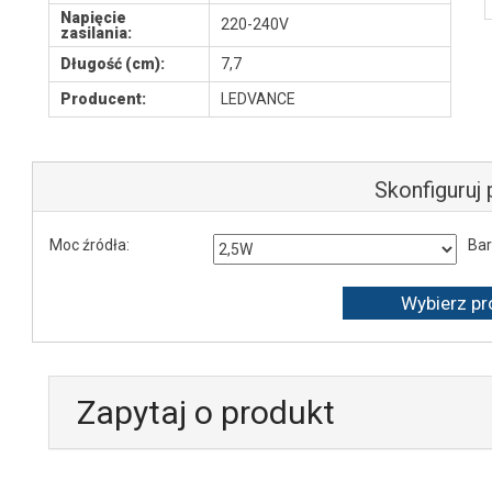
Napięcie
220-240V
zasilania:
Długość (cm):
7,7
Producent:
LEDVANCE
Skonfiguruj
Moc źródła:
Bar
Zapytaj o produkt