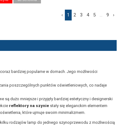
‹
1
2
3
4
5
...
9
›
się coraz bardziej popularne w domach. Jego możliwości
zania poszczególnych punktów oświetleniowych, co nadaje
 są dużo mniejsze i przyjęły bardziej estetyczny i designerski
ekcie
reflektory na szynie
stały się eleganckim elementem
świetlenia, które ujmuje swoim minimalizmem.
ub kilku rodzajów lamp do jednego szynoprzewodu z możliwością