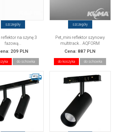
szczegóły
szczegóły
 reflektor na szynę 3
Pet_mini reflektor szynowy
fazową...
multitrack... AQFORM
Cena:
209 PLN
Cena:
887 PLN
szyka
do schowka
do koszyka
do schowka