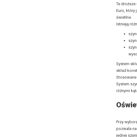
Te droższe
Euro, który
świetlne.
Istnieją r
szyn
szyn
szyn
wyso
System skł
skład konst
Stosowan
System szyn
różnymi kąt
Oświe
Przy wybor
pozwala na 
jednej szyn