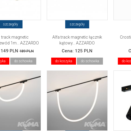
szczegóły
szczegóły
 track magnetic
Alfa track magnetic łącznik
Crosti
ewód 1m... AZZARDO
kątowy... AZZARDO
:
149 PLN
Cena:
125 PLN
189 PLN
zyka
do schowka
do koszyka
do schowka
do ko