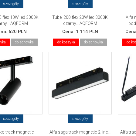
szczegóły
szczegóły
 flex 10W led 3000K
Tube_200 flex 20W led 3000K
Alfa 
arny... AQFORM
czarny... AQFORM
pod
ena:
620 PLN
Cena:
1 114 PLN
Cen
zyka
do schowka
do koszyka
do schowka
do ko
szczegóły
szczegóły
iko track magnetic
Alfa saga track magnetic 2 line...
Alfa tr