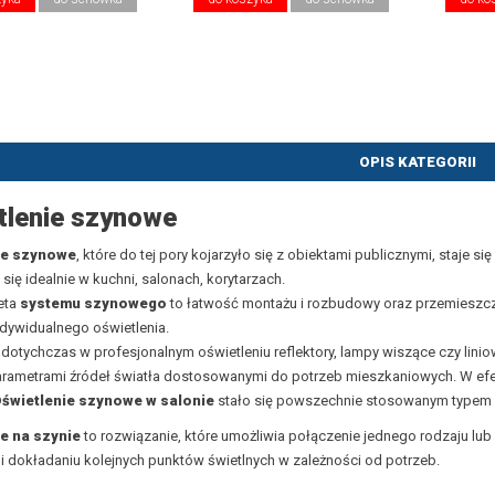
OPIS KATEGORII
tlenie szynowe
ie szynowe
, które do tej pory kojarzyło się z obiektami publicznymi, staje 
się idealnie w kuchni, salonach, korytarzach.
eta
systemu szynowego
to łatwość montażu i rozbudowy oraz przemieszc
ndywidualnego oświetlenia.
otychczas w profesjonalnym oświetleniu reflektory, lampy wiszące czy liniowe
arametrami źródeł światła dostosowanymi do potrzeb mieszkaniowych. W ef
świetlenie szynowe w salonie
stało się powszechnie stosowanym typem o
e na szynie
to rozwiązanie, które umożliwia połączenie jednego rodzaju l
 dokładaniu kolejnych punktów świetlnych w zależności od potrzeb.