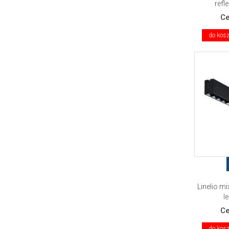
refl
C
do kos
Linelio m
l
C
do kos