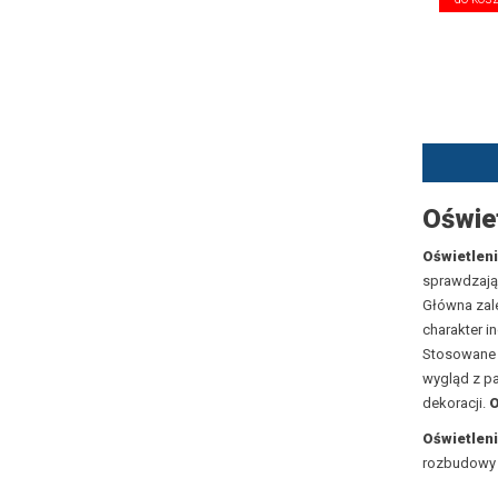
Oświe
Oświetlen
sprawdzają 
Główna zal
charakter i
Stosowane d
wygląd z p
dekoracji.
O
Oświetleni
rozbudowy i