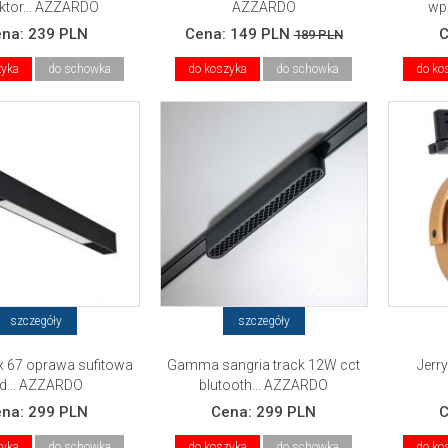
ektor... AZZARDO
AZZARDO
wp
ena:
239 PLN
Cena:
149 PLN
189 PLN
zyka
do schowka
do koszyka
do schowka
do ko
szczegóły
szczegóły
ix 67 oprawa sufitowa
Gamma sangria track 12W cct
Jerry
ed... AZZARDO
blutooth... AZZARDO
ena:
299 PLN
Cena:
299 PLN
zyka
do schowka
do koszyka
do schowka
do ko