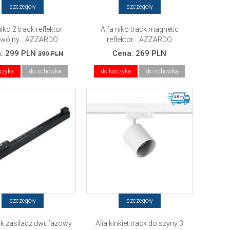
szczegóły
szczegóły
niko 2 track reflektor
Alfa niko track magnetic
wójny... AZZARDO
reflektor... AZZARDO
a:
299 PLN
Cena:
269 PLN
399 PLN
szyka
do schowka
do koszyka
do schowka
szczegóły
szczegóły
ack zasilacz dwufazowy
Alia kinkiet track do szyny 3