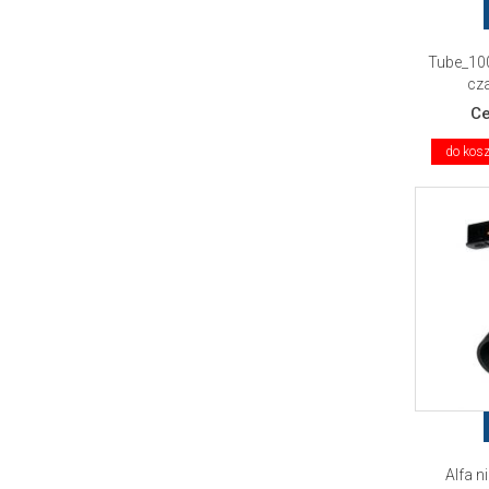
Tube_100
cz
C
do kos
Alfa n