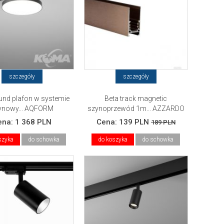
szczegóły
szczegóły
und plafon w systemie
Beta track magnetic
ynowy... AQFORM
szynoprzewód 1m... AZZARDO
ena:
1 368 PLN
Cena:
139 PLN
189 PLN
szyka
do schowka
do koszyka
do schowka