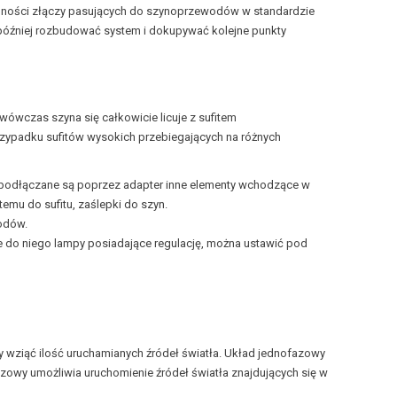
ności złączy pasujących do szynoprzewodów w standardzie
óc później rozbudować system i dokupywać kolejne punkty
wówczas szyna się całkowicie licuje z sufitem
zypadku sufitów wysokich przebiegających na różnych
podłączane są poprzez adapter inne elementy wchodzące w
emu do sufitu, zaślepki do szyn.
odów.
e do niego lampy posiadające regulację, można ustawić pod
 wziąć ilość uruchamianych źródeł światła. Układ jednofazowy
zowy umożliwia uruchomienie źródeł światła znajdujących się w