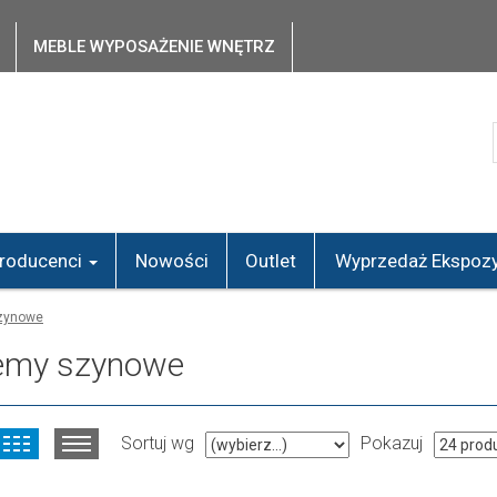
MEBLE WYPOSAŻENIE WNĘTRZ
roducenci
Nowości
Outlet
Wyprzedaż Ekspozy
zynowe
emy szynowe
Sortuj wg
Pokazuj