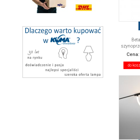
Beta
szynoprz
Cena
do kos