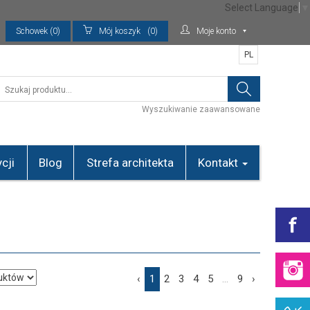
Select Language
▼
Schowek (0)
Mój koszyk
(0)
Moje konto
PL
Wyszukiwanie zaawansowane
cji
Blog
Strefa architekta
Kontakt
‹
1
2
3
4
5
...
9
›