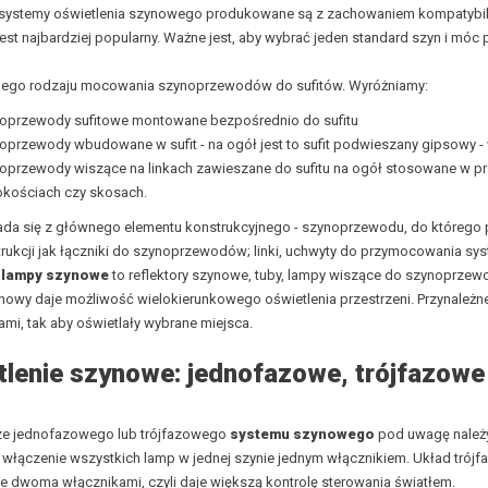
 systemy oświetlenia szynowego produkowane są z zachowaniem kompatybil
 jest najbardziej popularny. Ważne jest, aby wybrać jeden standard szyn i m
óżnego rodzaju mocowania szynoprzewodów do sufitów. Wyróżniamy:
oprzewody sufitowe montowane bezpośrednio do sufitu
oprzewody wbudowane w sufit - na ogół jest to sufit podwieszany gipsowy - 
oprzewody wiszące na linkach zawieszane do sufitu na ogół stosowane w pr
kościach czy skosach.
ada się z głównego elementu konstrukcyjnego -
szynoprzewodu,
do którego 
rukcji jak łączniki do szynoprzewodów; linki, uchwyty do przymocowania syst
e
lampy szynowe
to reflektory szynowe, tuby, lampy wiszące do szynoprzew
owy daje możliwość wielokierunkowego oświetlenia przestrzeni. Przynależn
ami, tak aby oświetlały wybrane miejsca.
tlenie szynowe: jednofazowe, trójfazowe
ze jednofazowego lub trójfazowego
systemu szynowego
pod uwagę należy
włączenie wszystkich lamp w jednej szynie jednym włącznikiem. Układ trójfa
ie dwoma włącznikami, czyli daje większą kontrolę sterowania światłem.