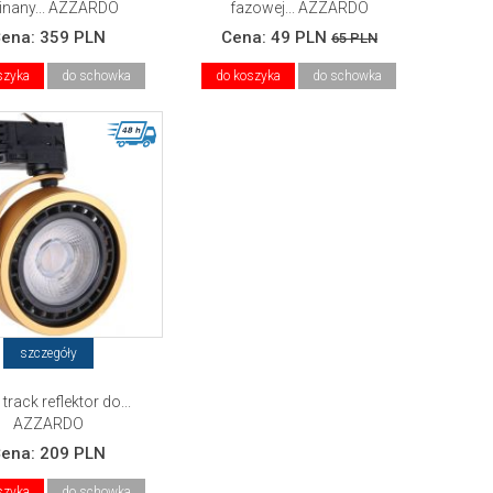
inany... AZZARDO
fazowej... AZZARDO
Cena:
359 PLN
Cena:
49 PLN
65 PLN
szyka
do schowka
do koszyka
do schowka
szczegóły
 track reflektor do...
AZZARDO
Cena:
209 PLN
szyka
do schowka