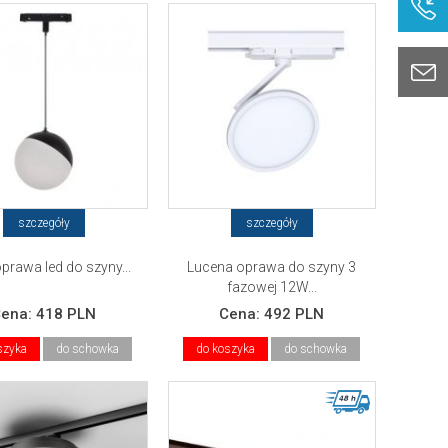
szczegóły
szczegóły
oprawa led do szyny...
Lucena oprawa do szyny 3
fazowej 12W...
Cena:
418 PLN
Cena:
492 PLN
szyka
do schowka
do koszyka
do schowka