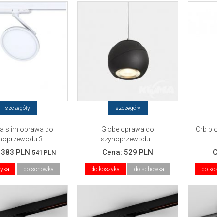
szczegóły
szczegóły
a slim oprawa do
Globe oprawa do
Orb p 
noprzewodu 3...
szynoprzewodu...
:
383 PLN
Cena:
529 PLN
541 PLN
zyka
do schowka
do koszyka
do schowka
do ko