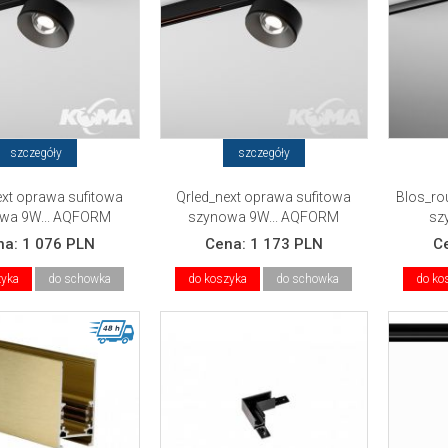
szczegóły
szczegóły
ext oprawa sufitowa
Qrled_next oprawa sufitowa
Blos_ro
wa 9W... AQFORM
szynowa 9W... AQFORM
sz
na:
1 076 PLN
Cena:
1 173 PLN
C
zyka
do schowka
do koszyka
do schowka
do ko