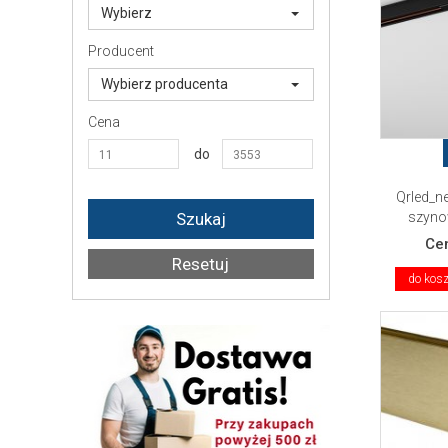
Wybierz
Producent
Wybierz producenta
Cena
do
Qrled_n
szyno
Ce
do kos