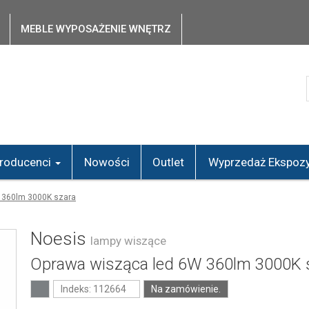
MEBLE WYPOSAŻENIE WNĘTRZ
roducenci
Nowości
Outlet
Wyprzedaż Ekspozy
 360lm 3000K szara
Noesis
lampy wiszące
Oprawa wisząca led 6W 360lm 3000K 
Indeks: 112664
Na zamówienie.