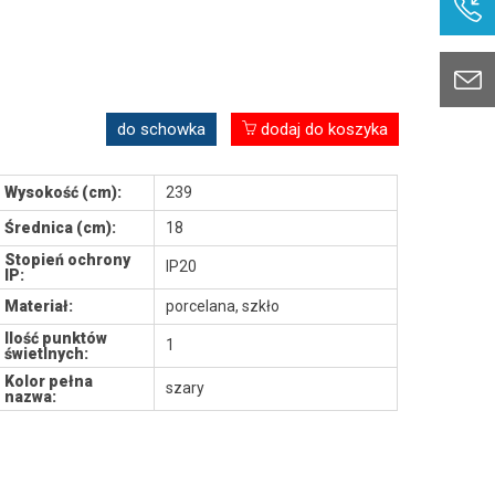
do schowka
dodaj do koszyka
Wysokość (cm):
239
Średnica (cm):
18
Stopień ochrony
IP20
IP:
Materiał:
porcelana, szkło
Ilość punktów
1
świetlnych:
Kolor pełna
szary
nazwa: