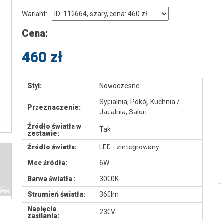
Wariant:
Cena:
460 zł
Styl:
Nowoczesne
Sypialnia, Pokój, Kuchnia /
Przeznaczenie:
Jadalnia, Salon
Źródło światła w
Tak
zestawie:
Źródło światła:
LED - zintegrowany
Moc źródła:
6W
Barwa światła :
3000K
Strumień światła:
360lm
Napięcie
230V
zasilania: