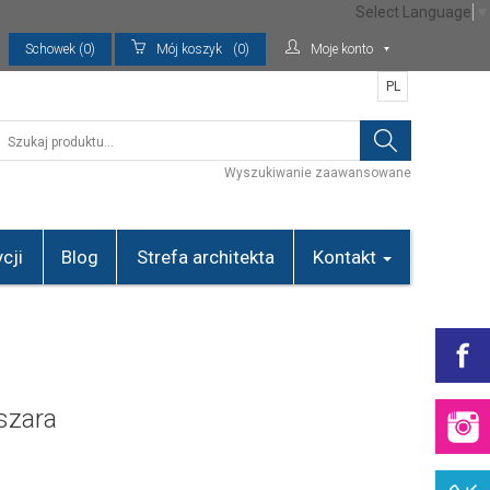
Select Language
▼
Schowek (0)
Mój koszyk
(0)
Moje konto
PL
Wyszukiwanie zaawansowane
cji
Blog
Strefa architekta
Kontakt
szara