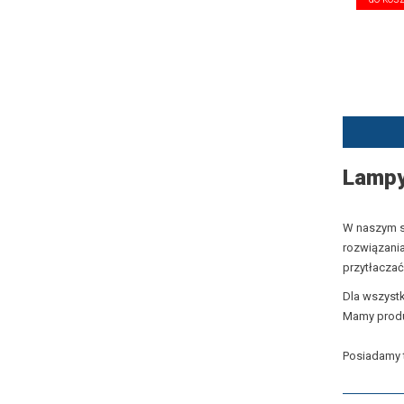
Lampy
W naszym s
rozwiązania
przytłaczać
Dla wszyst
Mamy produc
Posiadamy 