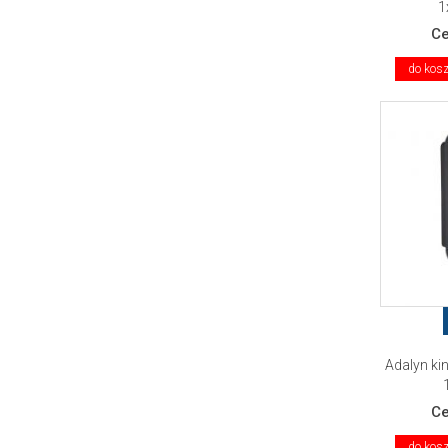
1
C
do kos
Adalyn ki
C
do kos