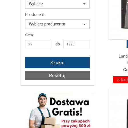
Wybierz
Producent
Wybierz producenta
Cena
do
Lande
C
do kos