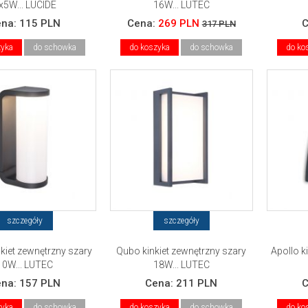
x5W... LUCIDE
16W... LUTEC
ena:
115 PLN
Cena:
269 PLN
317 PLN
zyka
do schowka
do koszyka
do schowka
do ko
szczegóły
szczegóły
nkiet zewnętrzny szary
Qubo kinkiet zewnętrzny szary
Apollo k
10W... LUTEC
18W... LUTEC
ena:
157 PLN
Cena:
211 PLN
zyka
do schowka
do koszyka
do schowka
do ko