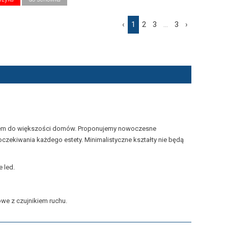
‹
1
2
3
...
3
›
m do większości domów. Proponujemy nowoczesne
zekiwania każdego estety. Minimalistyczne kształty nie będą
 led.
owe z czujnikiem ruchu.