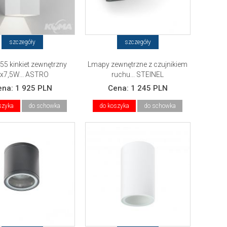
szczegóły
szczegóły
55 kinkiet zewnętrzny
Lmapy zewnętrzne z czujnikiem
x7,5W... ASTRO
ruchu... STEINEL
ena:
1 925 PLN
Cena:
1 245 PLN
szyka
do schowka
do koszyka
do schowka