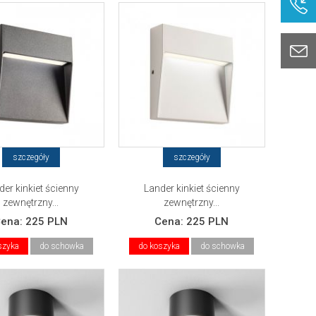
szczegóły
szczegóły
der kinkiet ścienny
Lander kinkiet ścienny
zewnętrzny...
zewnętrzny...
Cena:
225 PLN
Cena:
225 PLN
szyka
do schowka
do koszyka
do schowka