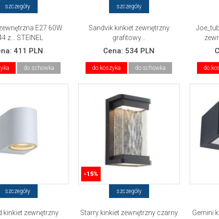
szczegóły
szczegóły
zewnętrzna E27 60W
Sandvik kinkiet zewnętrzny
Joe_tu
44 z... STEINEL
grafitowy...
zewn
ena:
411 PLN
Cena:
534 PLN
zyka
do schowka
do koszyka
do schowka
do ko
-15%
szczegóły
szczegóły
d kinkiet zewnętrzny
Starry kinkiet zewnętrzny czarny
Gemini k