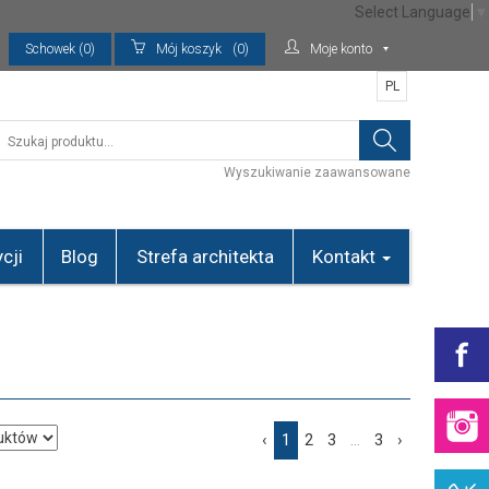
Select Language
▼
Schowek (0)
Mój koszyk
(0)
Moje konto
PL
Wyszukiwanie zaawansowane
cji
Blog
Strefa architekta
Kontakt
‹
1
2
3
...
3
›