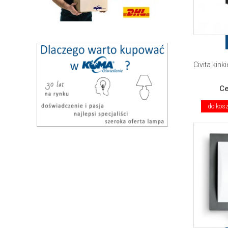
Civita kink
C
do kos