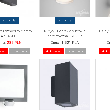
szczegóły
szczegóły
iet zewnętrzny ciemny...
Nut_a/01 oprawa sufitowa
Oslo_2
AZZARDO
hermetyczna... BOVER
1
ena:
285 PLN
Cena:
1 521 PLN
C
zyka
do schowka
do koszyka
do schowka
do ko