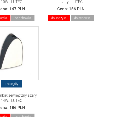
10W... LUTEC
szary... LUTEC
Cena:
147 PLN
Cena:
186 PLN
szyka
do schowka
do koszyka
do schowka
szczegóły
inkiet zewnętrzny szary
14W... LUTEC
Cena:
186 PLN
szyka
do schowka