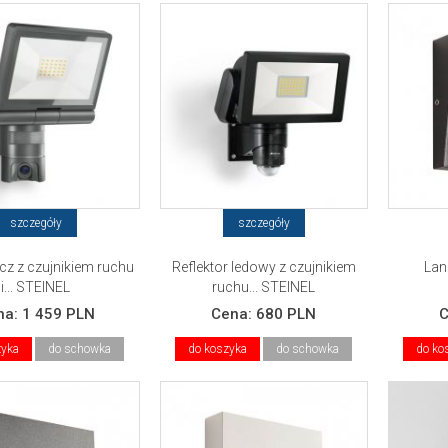
szczegóły
szczegóły
cz z czujnikiem ruchu
Reflektor ledowy z czujnikiem
Lan
i... STEINEL
ruchu... STEINEL
na:
1 459 PLN
Cena:
680 PLN
zyka
do schowka
do koszyka
do schowka
do ko