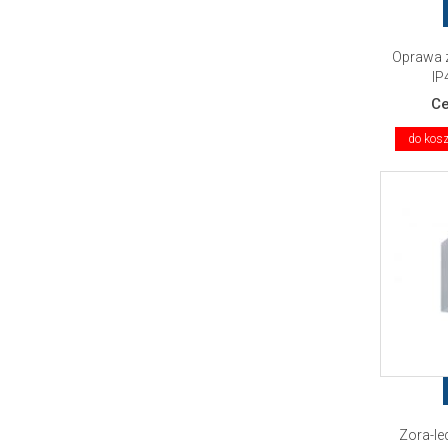
Oprawa 
IP
C
do kos
Zora-le