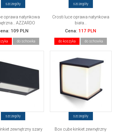
szczegóły
szczegóły
be oprawa natynkowa
Crosti luce oprawa natynkowa
ętrzna... AZZARDO
biała...
Cena:
109 PLN
Cena:
117 PLN
szyka
do schowka
do koszyka
do schowka
szczegóły
szczegóły
inkiet zewnętrzny szary
Box cube kinkiet zewnętrzny