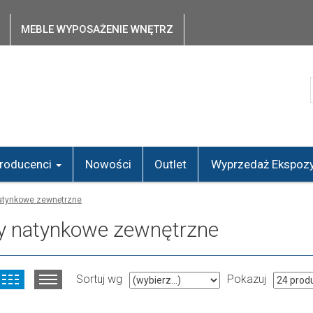
MEBLE WYPOSAŻENIE WNĘTRZ
roducenci
Nowości
Outlet
Wyprzedaż Ekspozy
atynkowe zewnętrzne
y natynkowe zewnętrzne
Sortuj wg
Pokazuj