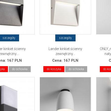
szczegóły
szczegóły
r kinkiet ścienny
Lander kinkiet ścienny
ONLY_r
zewnętrzny...
zewnętrzny...
nat
ena:
167 PLN
Cena:
167 PLN
zyka
do schowka
do koszyka
do schowka
do ko