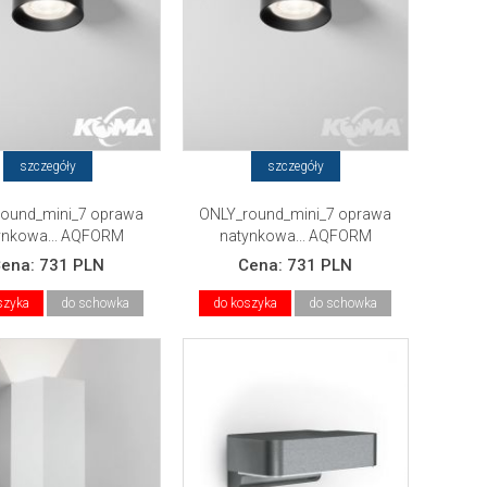
szczegóły
szczegóły
ound_mini_7 oprawa
ONLY_round_mini_7 oprawa
ynkowa... AQFORM
natynkowa... AQFORM
Cena:
731 PLN
Cena:
731 PLN
szyka
do schowka
do koszyka
do schowka