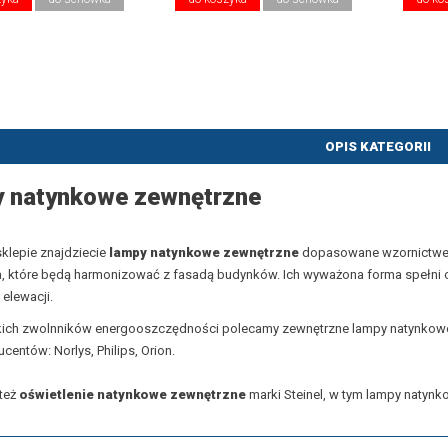
OPIS KATEGORII
 natynkowe zewnętrzne
klepie znajdziecie
lampy natynkowe zewnętrzne
dopasowane wzornictwe
, które będą harmonizować z fasadą budynków. Ich wyważona forma spełni oc
 elewacji.
kich zwolnników energooszczędności polecamy zewnętrzne lampy natynkowe
entów: Norlys, Philips, Orion.
też
oświetlenie natynkowe zewnętrzne
marki Steinel, w tym lampy natynk