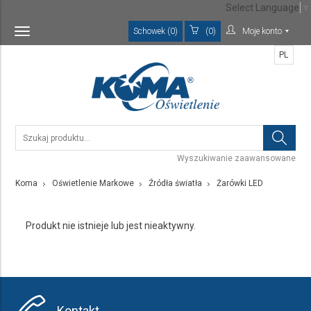
Select Language
▼
Schowek (0)
(0)
Moje konto
Toggle
navigation
PL
Wyszukiwanie zaawansowane
Koma
Oświetlenie Markowe
Źródła światła
Żarówki LED
Produkt nie istnieje lub jest nieaktywny.
Kontakt