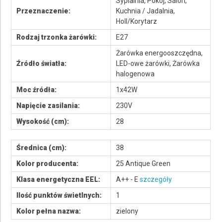
Sypialnia, Pokój, Salon,
Przeznaczenie:
Kuchnia / Jadalnia,
Holl/Korytarz
Rodzaj trzonka żarówki:
E27
Żarówka energooszczędna,
Źródło światła:
LED-owe żarówki, Żarówka
halogenowa
Moc źródła:
1x42W
Napięcie zasilania:
230V
Wysokość (cm):
28
Średnica (cm):
38
Kolor producenta:
25 Antique Green
Klasa energetyczna EEL:
A++ - E
szczegóły
Ilość punktów świetlnych:
1
Kolor pełna nazwa:
zielony