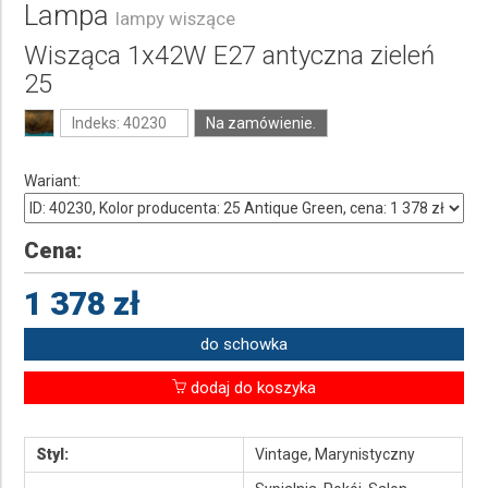
Lampa
lampy wiszące
Wisząca 1x42W E27 antyczna zieleń
25
Indeks: 40230
Na zamówienie.
Wariant:
Cena:
1 378 zł
do schowka
dodaj do koszyka
Styl:
Vintage, Marynistyczny