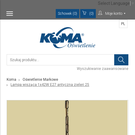
Select Language
▼
Schowek (0)
(0)
Moje konto
Toggle
navigation
PL
Wyszukiwanie zaawansowane
Koma
Oświetlenie Markowe
Lampa wisząca 1x42W E27 antyczna zieleń 25