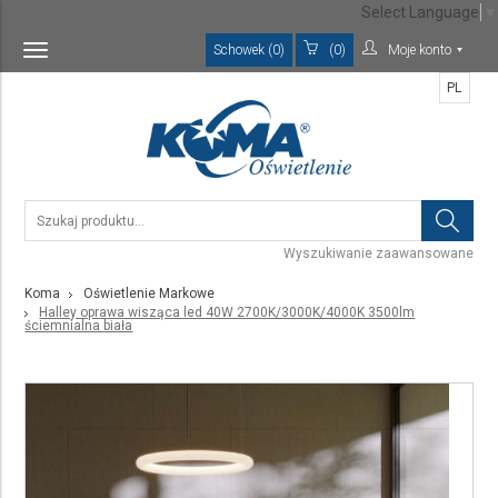
Select Language
▼
Schowek (0)
(0)
Moje konto
Toggle
navigation
PL
Wyszukiwanie zaawansowane
Koma
Oświetlenie Markowe
Halley oprawa wisząca led 40W 2700K/3000K/4000K 3500lm
ściemnialna biała