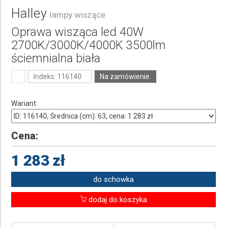
Halley
lampy wiszące
Oprawa wisząca led 40W
2700K/3000K/4000K 3500lm
ściemnialna biała
Indeks: 116140
Na zamówienie.
Wariant:
Cena:
1 283 zł
do schowka
dodaj do koszyka