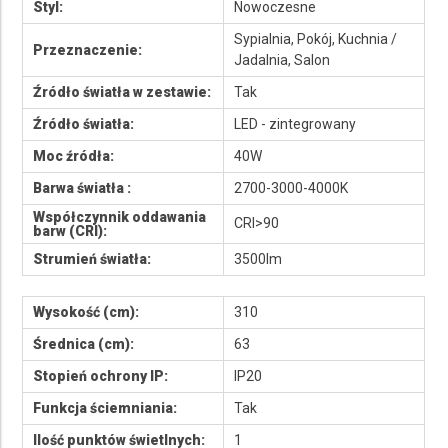
Styl:
Nowoczesne
Sypialnia, Pokój, Kuchnia /
Przeznaczenie:
Jadalnia, Salon
Źródło światła w zestawie:
Tak
Źródło światła:
LED - zintegrowany
Moc źródła:
40W
Barwa światła :
2700-3000-4000K
Współczynnik oddawania
CRI>90
barw (CRI):
Strumień światła:
3500lm
Wysokość (cm):
310
Średnica (cm):
63
Stopień ochrony IP:
IP20
Funkcja ściemniania:
Tak
Ilość punktów świetlnych:
1