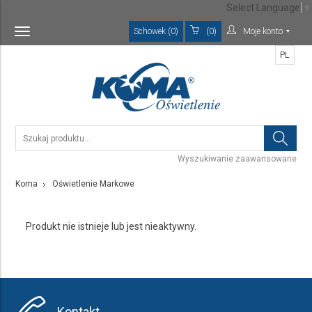
Select Language
▼
Schowek (0)
(0)
Moje konto
Toggle
navigation
PL
Wyszukiwanie zaawansowane
Koma
Oświetlenie Markowe
Produkt nie istnieje lub jest nieaktywny.
Kontakt