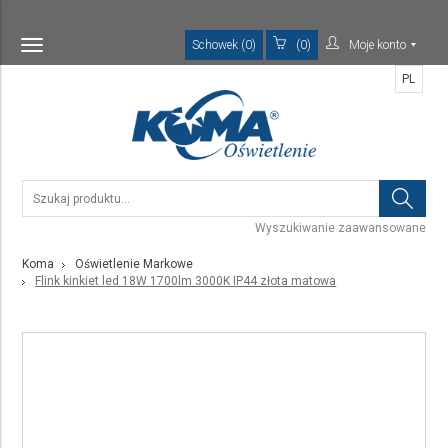
Schowek (0)
(0)
Moje konto
Toggle
navigation
PL
Wyszukiwanie zaawansowane
Koma
Oświetlenie Markowe
Flink kinkiet led 18W 1700lm 3000K IP44 złota matowa