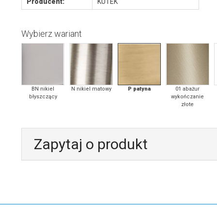
Producent:
KUTEK
Wybierz wariant
BN nikiel
N nikiel matowy
P patyna
01 abażur
błyszczący
wykończanie
złote
Zapytaj o produkt