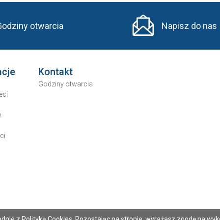
Godziny otwarcia
Napisz do nas
acje
Kontakt
Godziny otwarcia
eci
e
ci
odnie z
Polityką Cookies
. Pozostając na stronie, wyrażasz zgodę na wyko