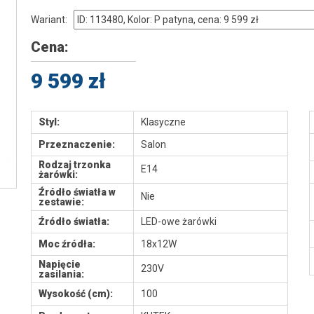
Wariant:
Cena:
9 599 zł
Styl:
Klasyczne
Przeznaczenie:
Salon
Rodzaj trzonka
E14
żarówki:
Źródło światła w
Nie
zestawie:
Źródło światła:
LED-owe żarówki
Moc źródła:
18x12W
Napięcie
230V
zasilania:
Wysokość (cm):
100