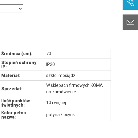
Średnica (cm):
70
Stopień ochrony
IP20
IP:
Materiał:
szkło, mosiądz
W sklepach firmowych KOMA
Sprzedaż :
na zamówienie
Ilość punktów
10 i więcej
świetlnych:
Kolor pełna
patyna / ocynk
nazwa: