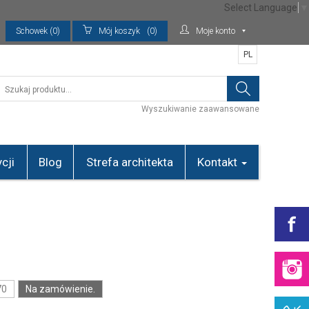
Select Language
▼
Schowek (0)
Mój koszyk
(0)
Moje konto
PL
Wyszukiwanie zaawansowane
cji
Blog
Strefa architekta
Kontakt
70
Na zamówienie.