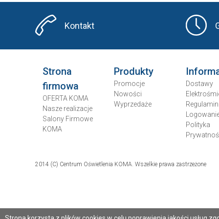
Kontakt
Strona
Produkty
Inform
Promocje
Dostawy
firmowa
Nowości
Elektrośmi
OFERTA KOMA
Wyprzedaże
Regulamin
Nasze realizacje
Logowani
Salony Firmowe
Polityka
KOMA
Prywatnoś
2014 (C) Centrum Oświetlenia KOMA. Wszelkie prawa zastrzeżone
Strona korzysta z plików cookies w celu poprawienia jakości usług zg