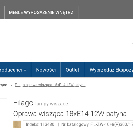
MEBLE WYPOSAŻENIE WNĘTRZ
roducenci
Nowości
Outlet
Wyprzedaż Ekspozy
zące
Filago oprawa wisząca 18xE14 12W patyna
Filago
lampy wiszące
Oprawa wisząca 18xE14 12W patyna
Indeks: 113480 | Nr. katalogowy: FIL-ZW-10+8(P)300/1