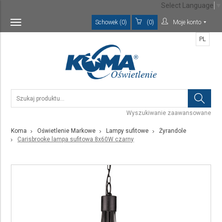
Select Language
▼
Schowek (0)
(0)
Moje konto
Toggle
navigation
PL
Wyszukiwanie zaawansowane
Koma
Oświetlenie Markowe
Lampy sufitowe
Żyrandole
Carisbrooke lampa sufitowa 8x60W czarny