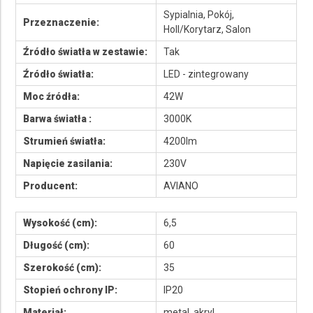
Sypialnia, Pokój,
Przeznaczenie:
Holl/Korytarz, Salon
Źródło światła w zestawie:
Tak
Źródło światła:
LED - zintegrowany
Moc źródła:
42W
Barwa światła :
3000K
Strumień światła:
4200lm
Napięcie zasilania:
230V
Producent:
AVIANO
Wysokość (cm):
6,5
Długość (cm):
60
Szerokość (cm):
35
Stopień ochrony IP:
IP20
Materiał:
metal, akryl