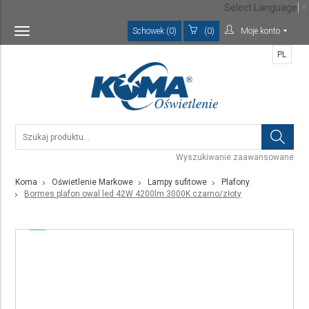
Select Language
▼
Schowek (0)
(0)
Moje konto
Toggle
navigation
PL
Wyszukiwanie zaawansowane
Koma
Oświetlenie Markowe
Lampy sufitowe
Plafony
Bormes plafon owal led 42W 4200lm 3000K czarno/złoty