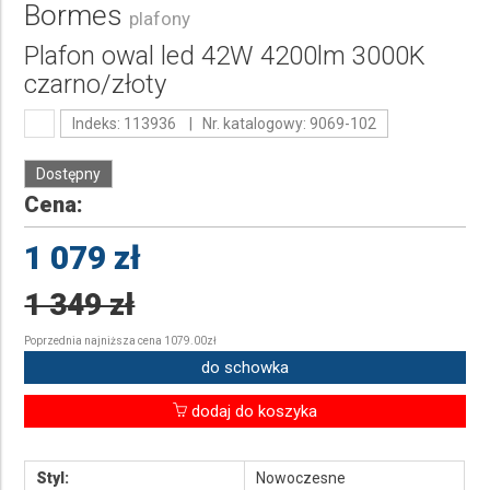
Bormes
plafony
Plafon owal led 42W 4200lm 3000K
czarno/złoty
Indeks: 113936 | Nr. katalogowy: 9069-102
Dostępny
Cena:
1 079 zł
1 349 zł
Poprzednia najniższa cena 1079.00zł
do schowka
dodaj do koszyka
Styl:
Nowoczesne